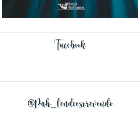
Facebook
@pah_lendoescrevendo