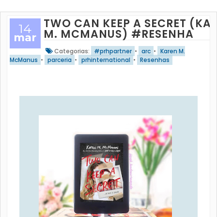
TWO CAN KEEP A SECRET (KA
14
M. MCMANUS) #RESENHA
mar
Categorias:
#prhpartner
•
arc
•
Karen M.
McManus
•
parceria
•
prhinternational
•
Resenhas