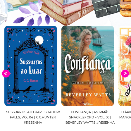
 AO LUAR | SHADOW
CONFIANÇA | AS IRMÃS
DIÁRIOS DE UMA APOT
L.04 | C.C.HUNTER
SHACKLEFORD – VOL. 03 |
MANGÁ, VOL.04 | NAT
RESENHA
BEVERLEY WATTS #RESENHA