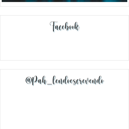
Facebook
@pah_lendoescrevendo