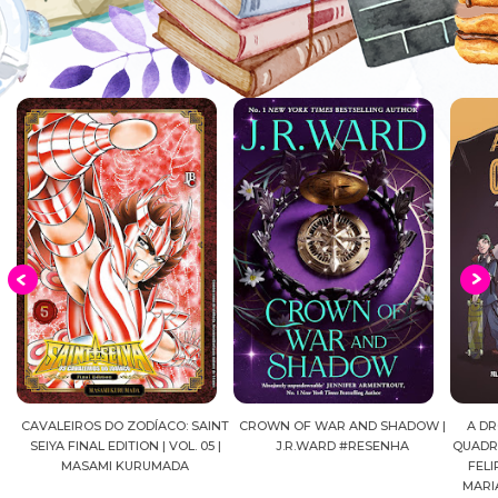
|
CAVALEIROS DO ZODÍACO: SAINT
CROWN OF WAR AND SHADOW |
A DR
GA
SEIYA FINAL EDITION | VOL. 05 |
J.R.WARD #RESENHA
QUADRI
MASAMI KURUMADA
FELI
MARI