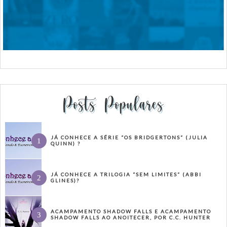
Posts Populares
JÁ CONHECE A SÉRIE “OS BRIDGERTONS” (JULIA
QUINN) ?
JÁ CONHECE A TRILOGIA “SEM LIMITES” (ABBI
GLINES)?
ACAMPAMENTO SHADOW FALLS E ACAMPAMENTO
SHADOW FALLS AO ANOITECER, POR C.C. HUNTER