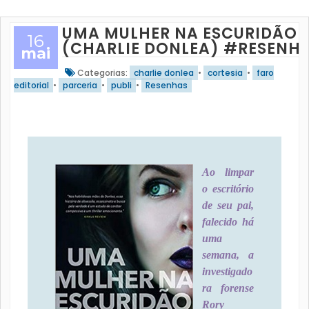
UMA MULHER NA ESCURIDÃO
16
(CHARLIE DONLEA) #RESENH
mai
Categorias:
charlie donlea
•
cortesia
•
faro
editorial
•
parceria
•
publi
•
Resenhas
Ao limpar
o escritório
de seu pai,
falecido há
uma
semana, a
investigado
ra forense
Rory