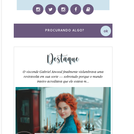
Destaque
O visconde Gabriel Atwood finalmente vislumbrava uma
reviravolta em sua sorte ― sobretudo porque o mundo
inteiro acreditava que ele estava m...