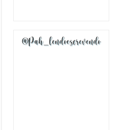
@pah_lendoescrevendo