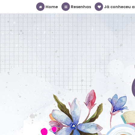
Home
Resenhas
Já conheceu a S