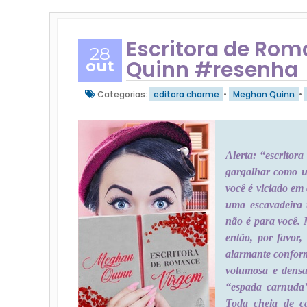
Escritora de Rom
28
Quinn #resenha
out
Categorias:
editora charme
•
Meghan Quinn
•
Alerta: “escritor
gargalhar como u
você é viciado em 
uma escavadeira t
não é para você. M
então, por favor,
alarmante conform
volumosa e dens
“espada carnuda
Toda cheia de c