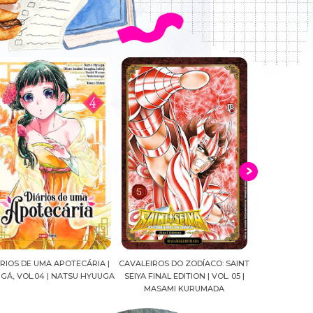
VALEIROS DO ZODÍACO: SAINT
CROWN OF WAR AND SHADOW |
A DROGA D
EIYA FINAL EDITION | VOL. 05 |
J.R.WARD #RESENHA
QUADRINHOS 
MASAMI KURUMADA
FELIPE PA
MARIANE G