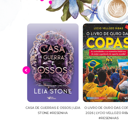
 E OSSOS | LEIA
O LIVRO DE OURO DAS COPAS
SUSSURROS AO LUAR | S
RESENHA
2026 | LYCIO VELLOZO RIBAS
FALLS, VOL.04 | C.C.HU
#RESENHAS
#RESENHA