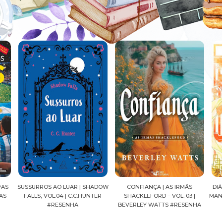
HADOW
CONFIANÇA | AS IRMÃS
DIÁRIOS DE UMA APOTECÁRIA |
CA
NTER
SHACKLEFORD – VOL. 03 |
MANGÁ, VOL.04 | NATSU HYUUGA
S
BEVERLEY WATTS #RESENHA