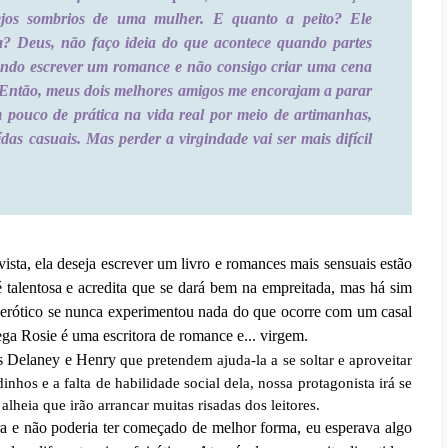
sejos sombrios de uma mulher. E quanto a peito? Ele
va? Deus, não faço ideia do que acontece quando partes
ando escrever um romance e não consigo criar uma cena
. Então, meus dois melhores amigos me encorajam a parar
 pouco de prática na vida real por meio de artimanhas,
das casuais. Mas perder a virgindade vai ser mais difícil
ista, ela deseja escrever um livro e romances mais sensuais estão
 talentosa e acredita que se dará bem na empreitada, mas há sim
erótico se nunca experimentou nada do que ocorre com um casal
rega Rosie é uma escritora de romance e... virgem.
os Delaney e Henry
que pretendem ajuda-la a se soltar e aproveitar
nhos e a falta de habilidade social dela, nossa protagonista irá se
eia que irão arrancar muitas risadas dos leitores.
ra e não poderia ter começado de melhor forma, eu esperava algo