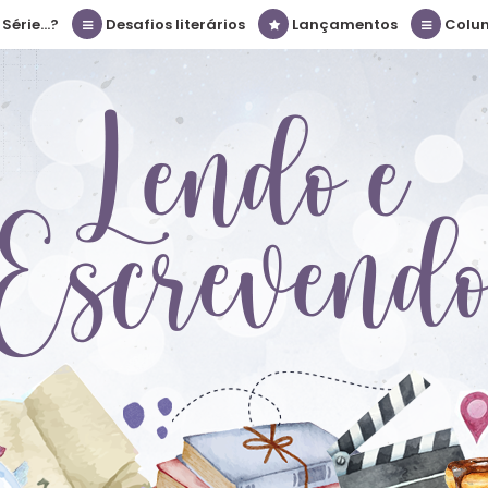
érie...?
Desafios literários
Lançamentos
Colu