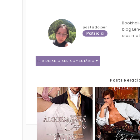
Bookhali
postado por
blog Len
Patricia
eles me 
0 DEIXE O SEU COMENTÁRIO ♥
Posts Relac