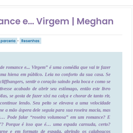
ance e... Virgem | Meghan
parceria
•
Resenhas
a de romance e... Virgem” é uma comédia que vai te fazer
ma hiena em público. Leia no conforto da sua casa. Se
cliffhangers, sentir o coração saindo pela boca e como se
ivesse acabado de abrir seu estômago, então este livro
as, se gosta de fazer xixi na calça e chorar de tanto rir,
 continue lendo. Seu peito se elevava a uma velocidade
e a mão áspera dele seguia para sua roseira macia, mas
a… Pode falar “roseira volumosa” em um romance? E
”? Porque é isso que é… uma espada carnuda, certo?
arne e em formato de espada, abrindo os calabouços