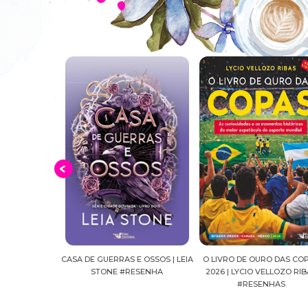
S E OSSOS | LEIA
O LIVRO DE OURO DAS COPAS
SUSSURROS AO LUAR | 
#RESENHA
2026 | LYCIO VELLOZO RIBAS
FALLS, VOL.04 | C.C.H
#RESENHAS
#RESENHA