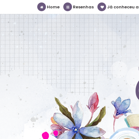
Home
Resenhas
Já conheceu a S