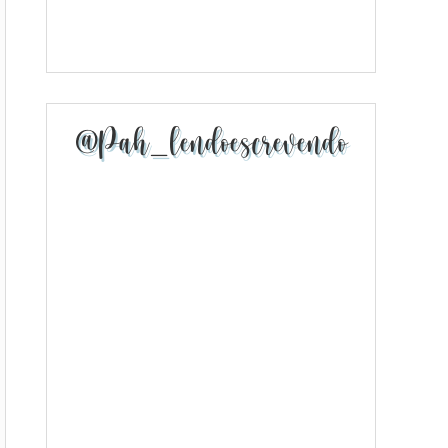
@pah_lendoescrevendo