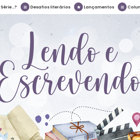
érie...?
Desafios literários
Lançamentos
Colu