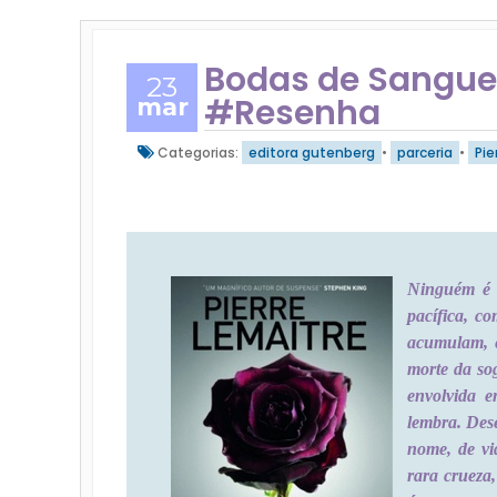
Bodas de Sangue 
23
#Resenha
mar
Categorias:
editora gutenberg
•
parceria
•
Pie
Ninguém é 
pacífica, c
acumulam, e
morte da so
envolvida e
lembra. Des
nome, de vi
rara crueza,