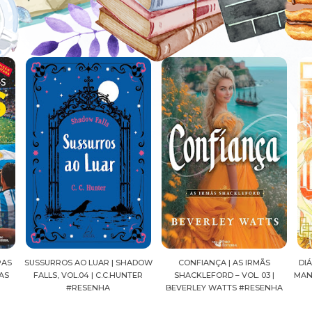
SHADOW
CONFIANÇA | AS IRMÃS
DIÁRIOS DE UMA APOTECÁRIA |
C
UNTER
SHACKLEFORD – VOL. 03 |
MANGÁ, VOL.04 | NATSU HYUUGA
BEVERLEY WATTS #RESENHA