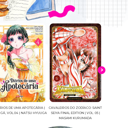
AVALEIROS DO ZODÍACO: SAINT
CROWN OF WAR AND SHADOW |
A DROGA 
SEIYA FINAL EDITION | VOL. 05 |
J.R.WARD #RESENHA
QUADRINHOS
MASAMI KURUMADA
FELIPE P
MARIANE