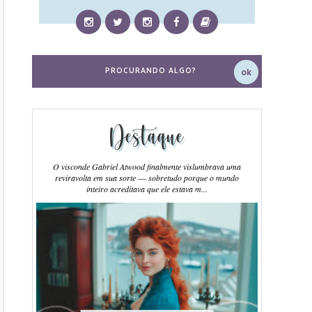
Destaque
O visconde Gabriel Atwood finalmente vislumbrava uma
reviravolta em sua sorte ― sobretudo porque o mundo
inteiro acreditava que ele estava m...