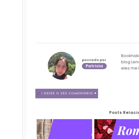
Bookhali
postado por
blog Len
Patricia
eles me 
1 DEIXE O SEU COMENTÁRIO ♥
Posts Relac