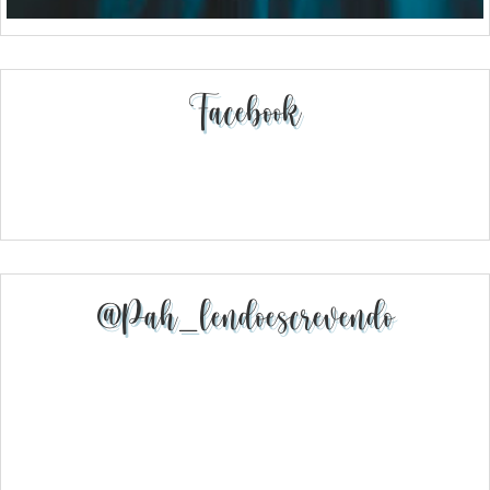
Facebook
@pah_lendoescrevendo