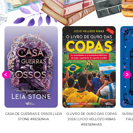
EIA
O LIVRO DE OURO DAS COPAS
SUSSURROS AO LUAR | SHADOW
C
2026 | LYCIO VELLOZO RIBAS
FALLS, VOL.04 | C.C.HUNTER
SH
#RESENHAS
#RESENHA
BEVE