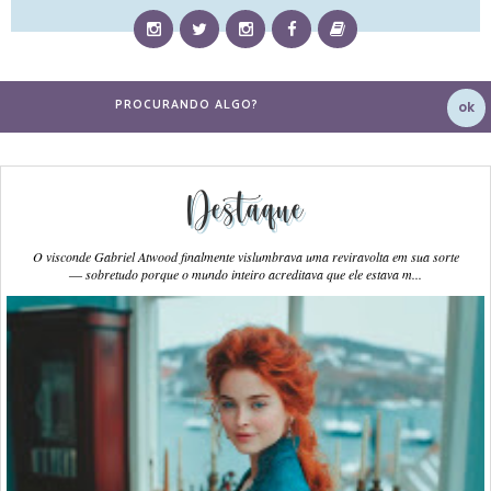
Destaque
O visconde Gabriel Atwood finalmente vislumbrava uma reviravolta em sua sorte
― sobretudo porque o mundo inteiro acreditava que ele estava m...