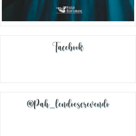
Facebook
@pah_lendoescrevendo