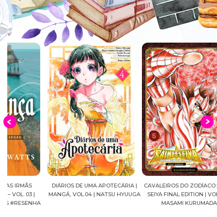
DIÁRIOS DE UMA APOTECÁRIA |
CAVALEIROS DO ZODÍACO: SAINT
CROWN
MANGÁ, VOL.04 | NATSU HYUUGA
SEIYA FINAL EDITION | VOL. 05 |
A
MASAMI KURUMADA