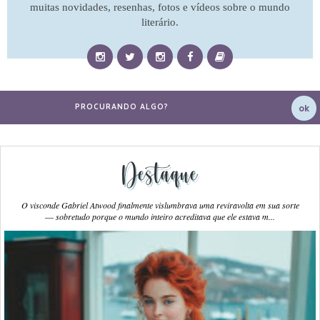
muitas novidades, resenhas, fotos e vídeos sobre o mundo
literário.
Destaque
O visconde Gabriel Atwood finalmente vislumbrava uma reviravolta em sua sorte
― sobretudo porque o mundo inteiro acreditava que ele estava m...