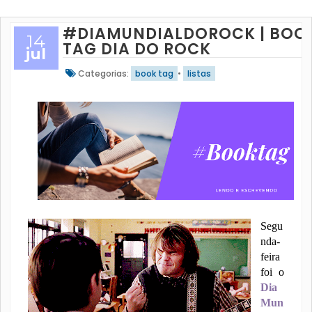
#DIAMUNDIALDOROCK | BOO
14
TAG DIA DO ROCK
jul
Categorias:
book tag
•
listas
Segu
nda-
feira
foi o
Dia
Mun