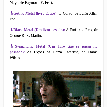
Mago, de Raymond E. Feist.
🎸
Gothic Metal (livro gótico):
O Corvo, de Edgar Allan
Poe.
🎸
Black Metal (Um livro pesado):
A Fúria dos Reis, de
George R. R. Martin.
🎸
Symphonic Metal (Um livro que se passa no
passado):
As Lições da Dama Escarlate, de Emma
Wildes.