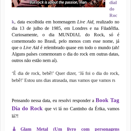
dial
do
Roc
k
, data escolhida em homenagem
Live Aid,
realizado no
dia 13 de julho de 1985, em Londres e na Filadélfia.
Curiosamente, o dia MUNDIAL do Rock, só é
comemorado no Brasil, pelo menos com esse nome, já
que o
Live Aid
é relembrado quase em todo o mundo (ah!
Alguns países comemoram o dia do rock em outras datas,
outros não estão nem aí).
‘É dia de rock, bebê!’ Quer dizer, ‘Já foi o dia do rock,
bebê!’ Estou uns dias atrasada, mas vamos que vamos rs
Book Tag
Pensando nessa data, eu resolvi responder a
Dia do Rock
que vi lá no Cantinho da Érika, vamos
lá?!
🎸
Glam Metal (Um livro com personagens