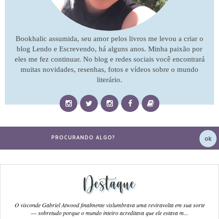
Bookhalic assumida, seu amor pelos livros me levou a criar o
blog Lendo e Escrevendo, há alguns anos. Minha paixão por
eles me fez continuar. No blog e redes sociais você encontrará
muitas novidades, resenhas, fotos e vídeos sobre o mundo
literário.
Destaque
O visconde Gabriel Atwood finalmente vislumbrava uma reviravolta em sua sorte
― sobretudo porque o mundo inteiro acreditava que ele estava m...