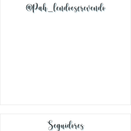
@pah_lendoescrevendo
Seguidores