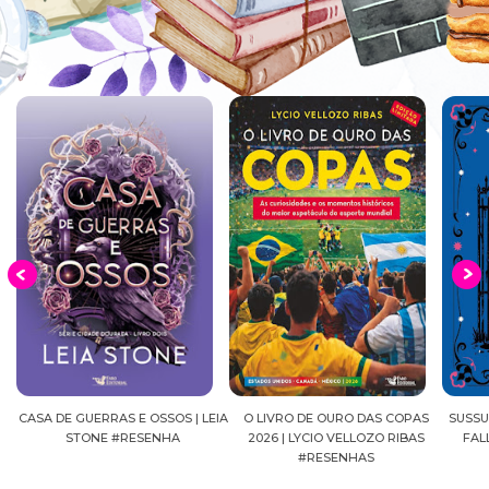
EIA
O LIVRO DE OURO DAS COPAS
SUSSURROS AO LUAR | SHADOW
C
2026 | LYCIO VELLOZO RIBAS
FALLS, VOL.04 | C.C.HUNTER
SH
#RESENHAS
#RESENHA
BEVE