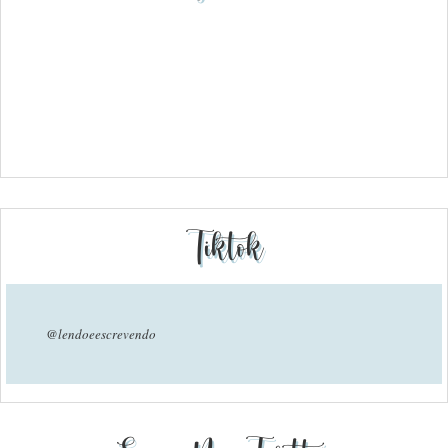
Tiktok
@lendoeescrevendo