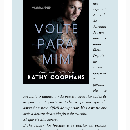
nos
separe.”
A vida
de
Adriana
Jensen
não é
nada
fácil.
Depois
de
sofrer
inúmera
s
perdas,
ela se
pergunta o quanto ainda precisa aguentar antes de
desmoronar. A morte de todas as pessoas que ela
amou é um peso difícil de suportar. Mas a morte que
mais a deixou destruída foi a do marido.
Só que ele não morreu.
Blake Jensen foi forçado a se afastar da esposa.