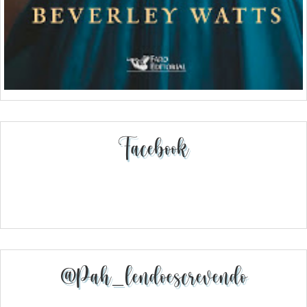
Facebook
@pah_lendoescrevendo