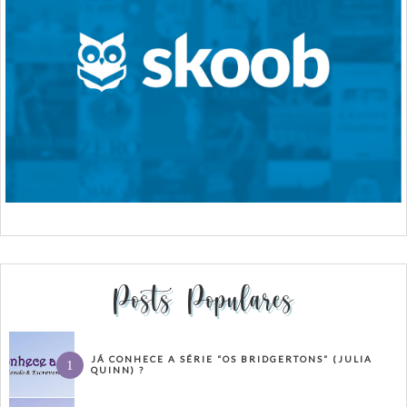
Posts Populares
JÁ CONHECE A SÉRIE “OS BRIDGERTONS” (JULIA
QUINN) ?