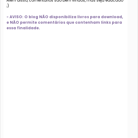
Além disso, comentários são bem vindos, mas seja educado
;)
- AVISO: O blog NÃO disponibiliza livros para download,
e NÃO permite comentários que contenham links para
essa finalidade.