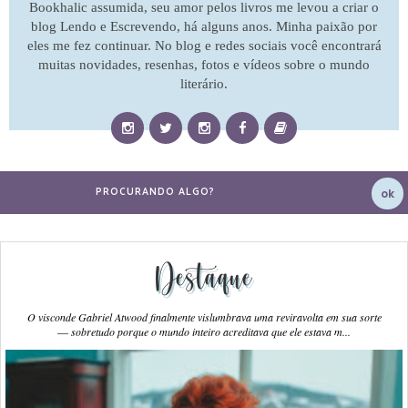
Bookhalic assumida, seu amor pelos livros me levou a criar o
blog Lendo e Escrevendo, há alguns anos. Minha paixão por
eles me fez continuar. No blog e redes sociais você encontrará
muitas novidades, resenhas, fotos e vídeos sobre o mundo
literário.
Destaque
O visconde Gabriel Atwood finalmente vislumbrava uma reviravolta em sua sorte
― sobretudo porque o mundo inteiro acreditava que ele estava m...