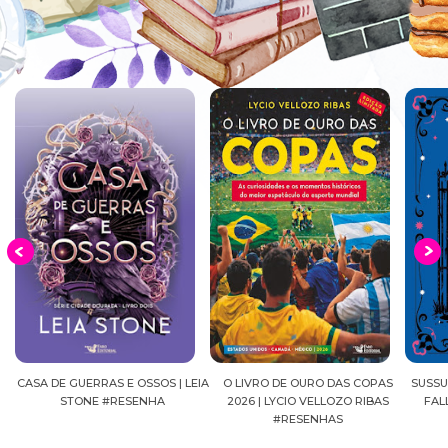
LEIA
O LIVRO DE OURO DAS COPAS
SUSSURROS AO LUAR | SHADOW
2026 | LYCIO VELLOZO RIBAS
FALLS, VOL.04 | C.C.HUNTER
S
#RESENHAS
#RESENHA
BE