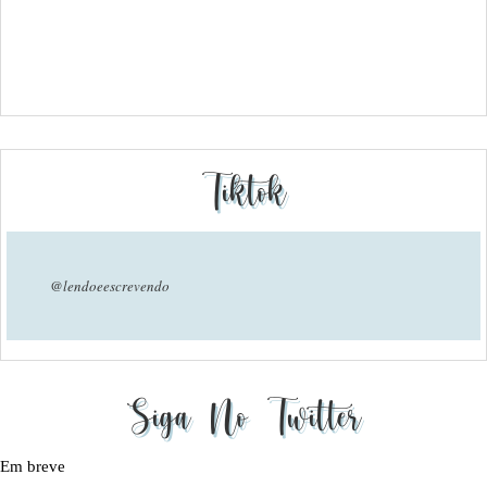
Tiktok
@lendoeescrevendo
Siga No Twitter
Em breve