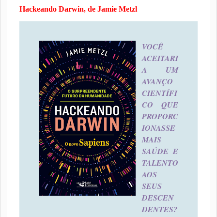
Hackeando Darwin, de Jamie Metzl
VOCÊ
ACEITARI
A UM
AVANÇO
CIENTÍFI
CO QUE
PROPORC
IONASSE
MAIS
SAÚDE E
TALENTO
AOS
SEUS
DESCEN
DENTES?