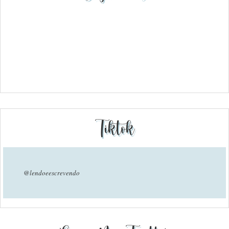
Tiktok
@lendoeescrevendo