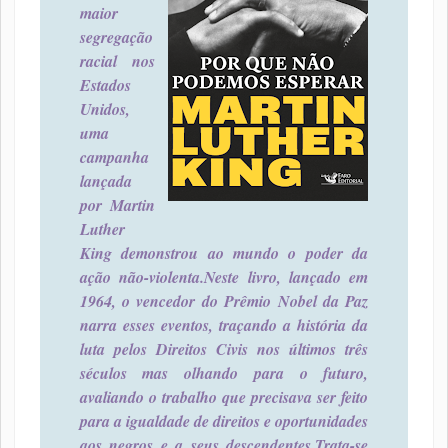
maior
segregação
racial nos
Estados
Unidos,
uma
campanha
lançada
por Martin
Luther
King demonstrou ao mundo o poder da
ação não-violenta.
Neste livro, lançado em
1964, o vencedor do Prêmio Nobel da Paz
narra esses eventos, traçando a história da
luta pelos Direitos Civis nos últimos três
séculos mas olhando para o futuro,
avaliando o trabalho que precisava ser feito
para a igualdade de direitos e oportunidades
aos negros e a seus descendentes.
Trata-se