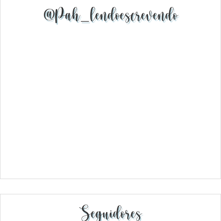
@pah_lendoescrevendo
Seguidores