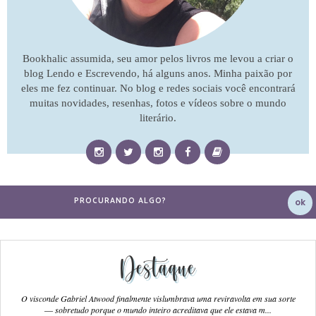
Bookhalic assumida, seu amor pelos livros me levou a criar o
blog Lendo e Escrevendo, há alguns anos. Minha paixão por
eles me fez continuar. No blog e redes sociais você encontrará
muitas novidades, resenhas, fotos e vídeos sobre o mundo
literário.
Destaque
O visconde Gabriel Atwood finalmente vislumbrava uma reviravolta em sua sorte
― sobretudo porque o mundo inteiro acreditava que ele estava m...