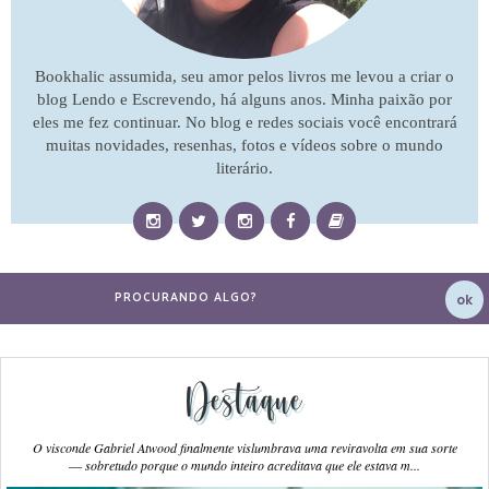
Bookhalic assumida, seu amor pelos livros me levou a criar o
blog Lendo e Escrevendo, há alguns anos. Minha paixão por
eles me fez continuar. No blog e redes sociais você encontrará
muitas novidades, resenhas, fotos e vídeos sobre o mundo
literário.
Destaque
O visconde Gabriel Atwood finalmente vislumbrava uma reviravolta em sua sorte
― sobretudo porque o mundo inteiro acreditava que ele estava m...