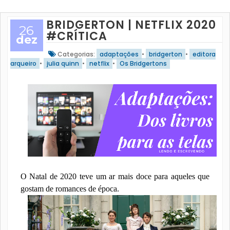
BRIDGERTON | NETFLIX 2020
26
#CRÍTICA
dez
Categorias:
adaptações
•
bridgerton
•
editora
arqueiro
•
julia quinn
•
netflix
•
Os Bridgertons
O Natal de 2020 teve um ar mais doce para aqueles que
gostam de romances de época.