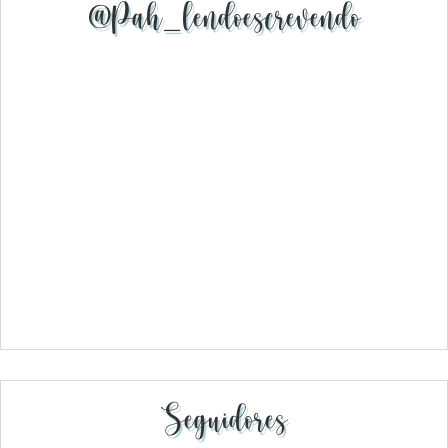
@pah_lendoescrevendo
Seguidores