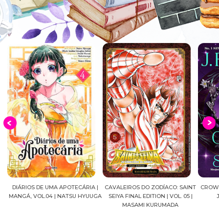
DIÁRIOS DE UMA APOTECÁRIA |
CAVALEIROS DO ZODÍACO: SAINT
CROWN
MANGÁ, VOL.04 | NATSU HYUUGA
SEIYA FINAL EDITION | VOL. 05 |
A
MASAMI KURUMADA