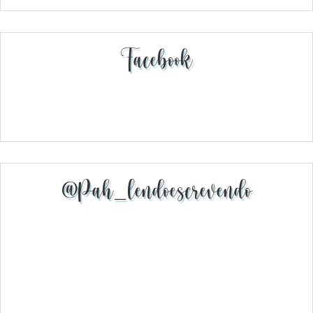
Facebook
@pah_lendoescrevendo