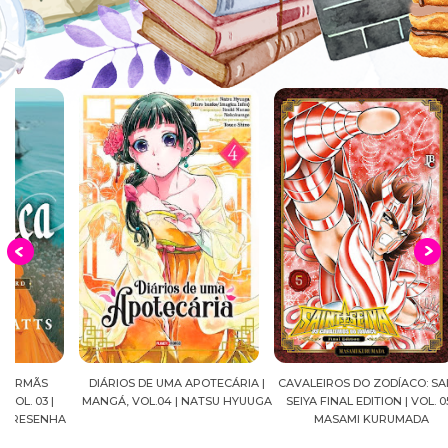
DIÁRIOS DE UMA APOTECÁRIA |
CAVALEIROS DO ZODÍACO: SAINT
CROWN
MANGÁ, VOL.04 | NATSU HYUUGA
SEIYA FINAL EDITION | VOL. 05 |
A
MASAMI KURUMADA