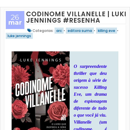
CODINOME VILLANELLE | LUKE
26
JENNINGS #RESENHA
mar
Categorias:
arc
•
editora suma
•
killing eve
•
luke jennings
O surpreendente
thriller que deu
origem à série de
sucesso Killing
Eve, um drama
de espionagem
diferente de tudo
o que você já viu.
Villanelle (um
codinome, é