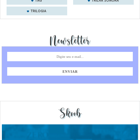
TAG
TRILHA SONORA
TRILOGIA
Newsletter
Skoob