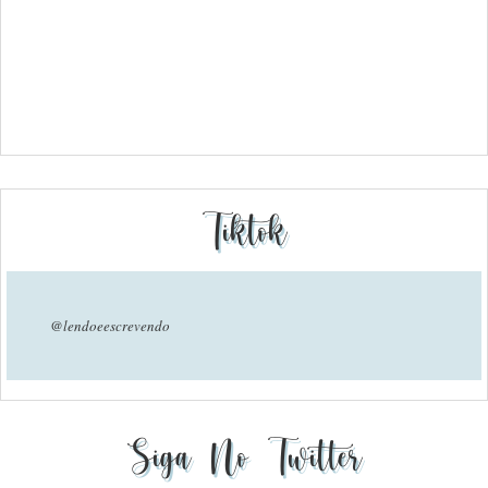
Tiktok
@lendoeescrevendo
Siga No Twitter