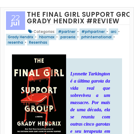
THE FINAL GIRL SUPPORT GROU
22
GRADY HENDRIX #REVIEW
jul
Categorias:
#partner
•
#prhpartner
•
arc
•
Grady Hendrix
•
hbomax
•
parceria
•
prhinternational
•
resenha
•
Resenhas
Lynnette Tarkington
é a última garota da
vida real que
sobreviveu a um
massacre. Por mais
de uma década, ela
se reuniu com
outras cinco garotas
e seu terapeuta em