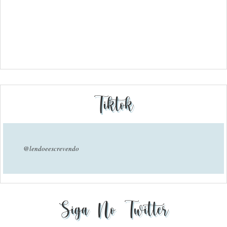
Tiktok
@lendoeescrevendo
Siga No Twitter