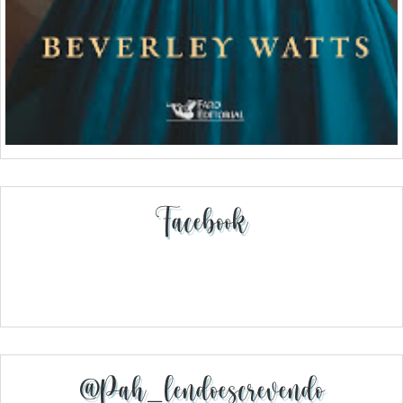
Facebook
@pah_lendoescrevendo