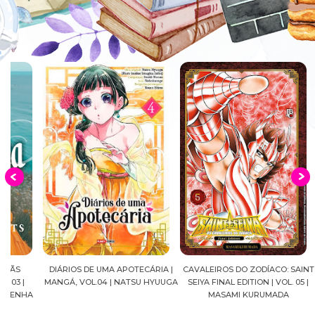
DIÁRIOS DE UMA APOTECÁRIA |
CAVALEIROS DO ZODÍACO: SAINT
CROWN
MANGÁ, VOL.04 | NATSU HYUUGA
SEIYA FINAL EDITION | VOL. 05 |
A
MASAMI KURUMADA