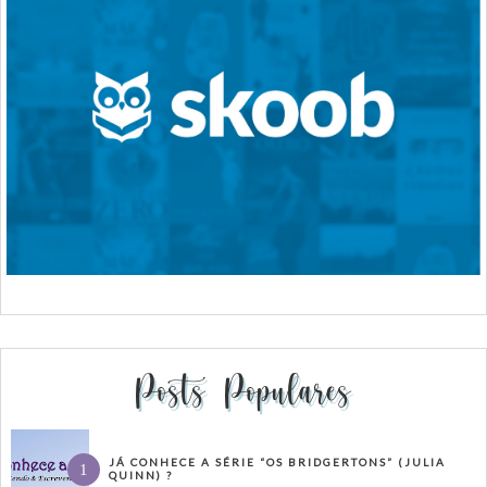
Posts Populares
JÁ CONHECE A SÉRIE “OS BRIDGERTONS” (JULIA
QUINN) ?