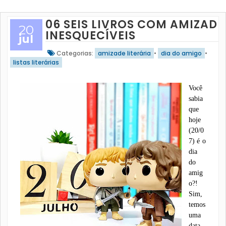
06 SEIS LIVROS COM AMIZADE
20
INESQUECÍVEIS
jul
Categorias:
amizade literária
•
dia do amigo
•
listas literárias
Você
sabia
que
hoje
(20/0
7) é o
dia
do
amig
o?!
Sim,
temos
uma
data