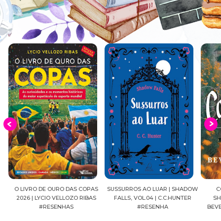
EIA
O LIVRO DE OURO DAS COPAS
SUSSURROS AO LUAR | SHADOW
C
2026 | LYCIO VELLOZO RIBAS
FALLS, VOL.04 | C.C.HUNTER
SH
#RESENHAS
#RESENHA
BEVE