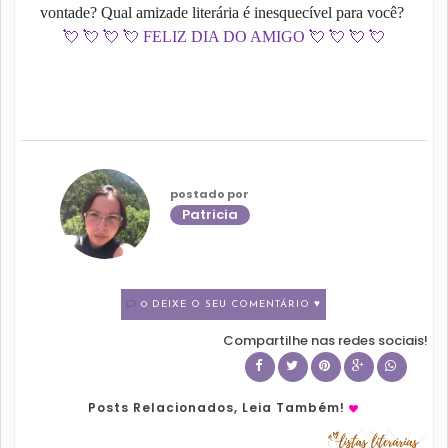
vontade? Qual amizade literária é inesquecível para você?
💘
💘
💘
💘
FELIZ DIA DO AMIGO
💘
💘
💘
💘
postado por
Patricia
0 DEIXE O SEU COMENTÁRIO ♥
Compartilhe nas redes sociais!
Posts Relacionados, Leia Também!