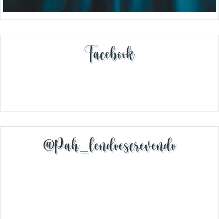
Facebook
@pah_lendoescrevendo