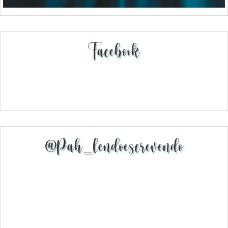
Facebook
@pah_lendoescrevendo