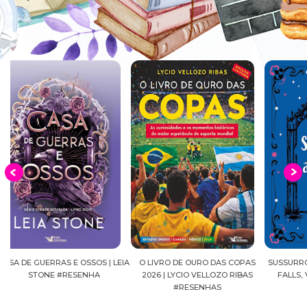
EIA
O LIVRO DE OURO DAS COPAS
SUSSURROS AO LUAR | SHADOW
C
2026 | LYCIO VELLOZO RIBAS
FALLS, VOL.04 | C.C.HUNTER
SH
#RESENHAS
#RESENHA
BEVE