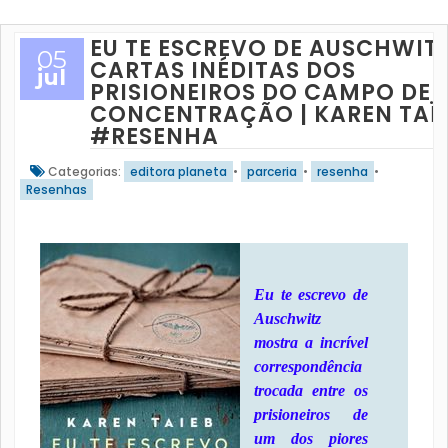
EU TE ESCREVO DE AUSCHWITZ
05
CARTAS INÉDITAS DOS
jul
PRISIONEIROS DO CAMPO DE
CONCENTRAÇÃO | KAREN TAÏ
#RESENHA
Categorias:
editora planeta
•
parceria
•
resenha
•
Resenhas
Eu te escrevo de
Auschwitz
mostra a incrível
correspondência
trocada entre os
prisioneiros de
um dos piores