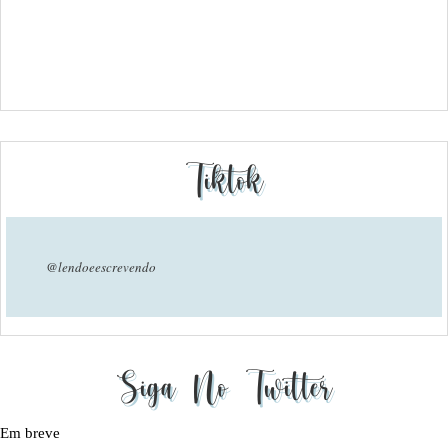
Tiktok
@lendoeescrevendo
Siga No Twitter
Em breve