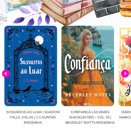
S
SUSSURROS AO LUAR | SHADOW
CONFIANÇA | AS IRMÃS
DIÁRI
FALLS, VOL.04 | C.C.HUNTER
SHACKLEFORD – VOL. 03 |
MANGÁ
#RESENHA
BEVERLEY WATTS #RESENHA