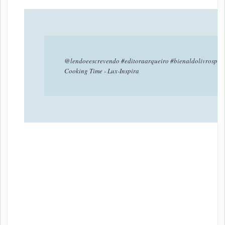
@lendoeescrevendo
#editoraarqueiro
#bienaldolivrosp
Cooking Time - Lux-Inspira