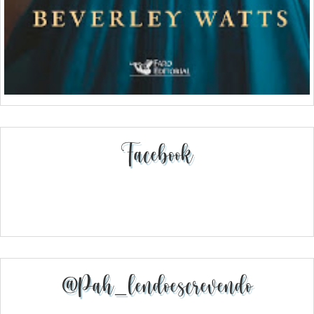
Facebook
@pah_lendoescrevendo