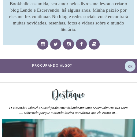
Bookhalic assumida, seu amor pelos livros me levou a criar o
blog Lendo e Escrevendo, há alguns anos. Minha paixão por
eles me fez continuar. No blog e redes sociais você encontrará
muitas novidades, resenhas, fotos e vídeos sobre o mundo
literário.
Destaque
O visconde Gabriel Atwood finalmente vislumbrava uma reviravolta em sua sorte
― sobretudo porque o mundo inteiro acreditava que ele estava m...