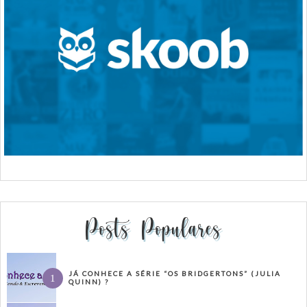
Posts Populares
JÁ CONHECE A SÉRIE “OS BRIDGERTONS” (JULIA
QUINN) ?