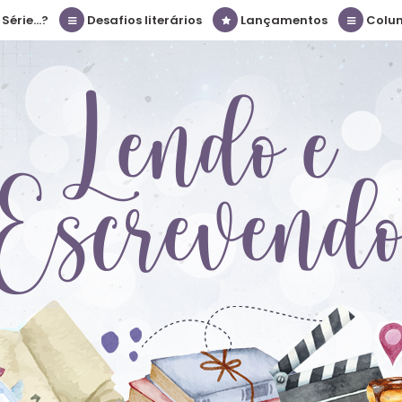
érie...?
Desafios literários
Lançamentos
Colu