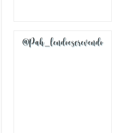
@pah_lendoescrevendo