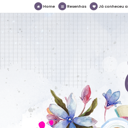
Home
Resenhas
Já conheceu a S