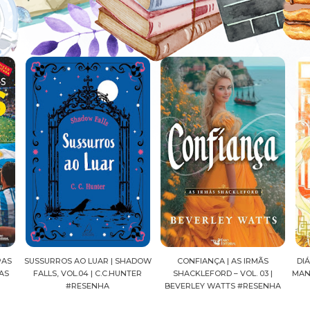
ADOW
CONFIANÇA | AS IRMÃS
DIÁRIOS DE UMA APOTECÁRIA |
CAV
ER
SHACKLEFORD – VOL. 03 |
MANGÁ, VOL.04 | NATSU HYUUGA
SEI
BEVERLEY WATTS #RESENHA