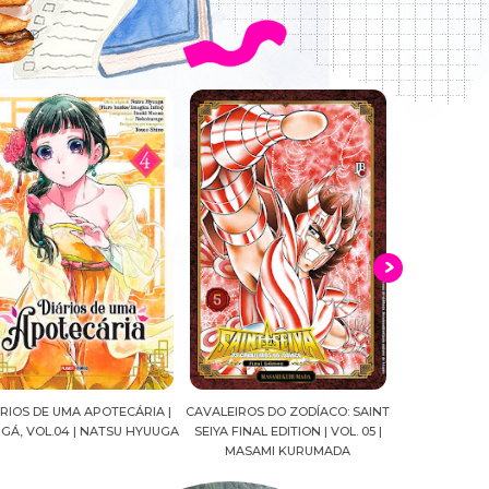
ALEIROS DO ZODÍACO: SAINT
CROWN OF WAR AND SHADOW |
A DROGA DA
YA FINAL EDITION | VOL. 05 |
J.R.WARD #RESENHA
QUADRINHOS |
MASAMI KURUMADA
FELIPE PAN
MARIANE GU