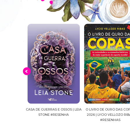
E OSSOS | LEIA
O LIVRO DE OURO DAS COPAS
SUSSURROS AO LUAR | SH
ESENHA
2026 | LYCIO VELLOZO RIBAS
FALLS, VOL.04 | C.C.HUNT
#RESENHAS
#RESENHA