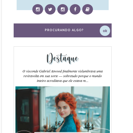
Destaque
O visconde Gabriel Atwood finalmente vislumbrava uma
reviravolta em sua sorte ― sobretudo porque o mundo
inteiro acreditava que ele estava m...