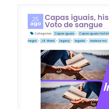
Capas iguais, hist
25
Voto de sangue
ago
Categorias:
Capas iguais
•
Capas iguais histór
negra
•
J.R. Ward
•
Legacy
•
legado
•
realeza mc