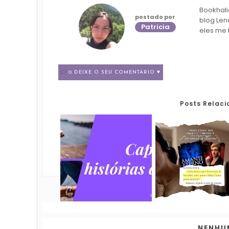
Bookhali
postado por
blog Len
Patricia
eles me 
0 DEIXE O SEU COMENTÁRIO ♥
Posts Relac
NENHU