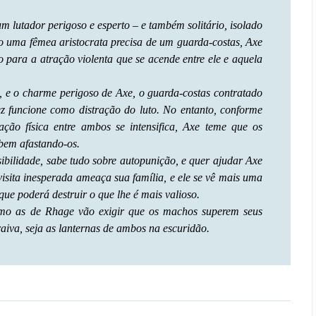
um lutador perigoso e esperto – e também solitário, isolado
o uma fêmea aristocrata precisa de um guarda-costas, Axe
 para a atração violenta que se acende entre ele e aquela
l, e o charme perigoso de Axe, o guarda-costas contratado
vez funcione como distração do luto. No entanto, conforme
ção física entre ambos se intensifica, Axe teme que os
abem afastando-os.
bilidade, sabe tudo sobre autopunição, e quer ajudar Axe
visita inesperada ameaça sua família, e ele se vê mais uma
que poderá destruir o que lhe é mais valioso.
como as de Rhage vão exigir que os machos superem seus
raiva, seja as lanternas de ambos na escuridão.