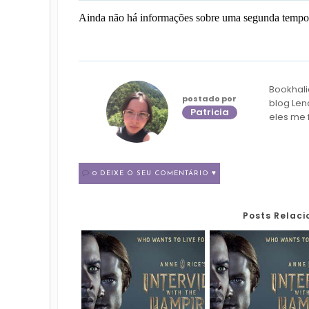
Ainda não há informações sobre uma segunda tempor
Bookhali
postado por
blog Len
Patricia
eles me 
0 DEIXE O SEU COMENTÁRIO ♥
Posts Relac