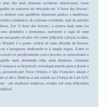
m uma das mais famosas escritoras americanas, Anne
gulha no universo da bruxaria em 'A hora das bruxas'.
e mistura com equilíbrio elementos góticos e modernos,
rativa romântica, de extrema crueldade, mas de paixões
doras. Em 'A hora das bruxas', a autora mais uma vez
a seus demônios e fantasmas, narrando a saga de uma
ue em quatro séculos vive entre feitiçaria e forças ocultas.
a Mayfair é o ponto central de uma dinastia de bruxos,
ceu e prosperou dedicando-se à magia negra. Entre os
 convive-se pacificamente com o incesto, os assassinatos e
spírito meio divindade celta, meio demônio, chamado
O romance se desenrola cronologicamente para a frente e
s, passando por Nova Orleans e São Francisco atuais e
do-se até o Haiti ou a um castelo na França de Luis XIV.
as - são mulheres mafiosas, ocultas sob uma delicadeza
onfiável.