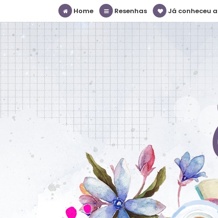
Home
Resenhas
Já conheceu a S