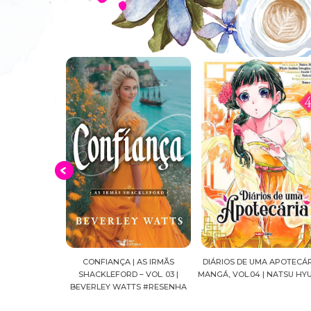
ÇA | AS IRMÃS
DIÁRIOS DE UMA APOTECÁRIA |
CAVALEIROS DO ZODÍAC
ORD – VOL. 03 |
MANGÁ, VOL.04 | NATSU HYUUGA
SEIYA FINAL EDITION | 
WATTS #RESENHA
MASAMI KURUM