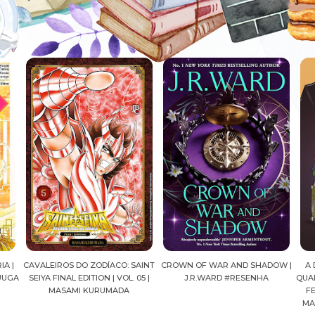
O: SAINT
CROWN OF WAR AND SHADOW |
A DROGA DA OBEDIÊNCIA EM
VOL. 05 |
J.R.WARD #RESENHA
QUADRINHOS | PEDRO BANDEIRA,
ADA
FELIPE PAN, OLAVO COSTA E
MARIANE GUSMÃO #RESENHA