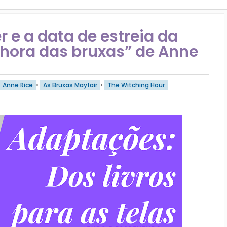
r e a data de estreia da
hora das bruxas” de Anne
Anne Rice
•
As Bruxas Mayfair
•
The Witching Hour