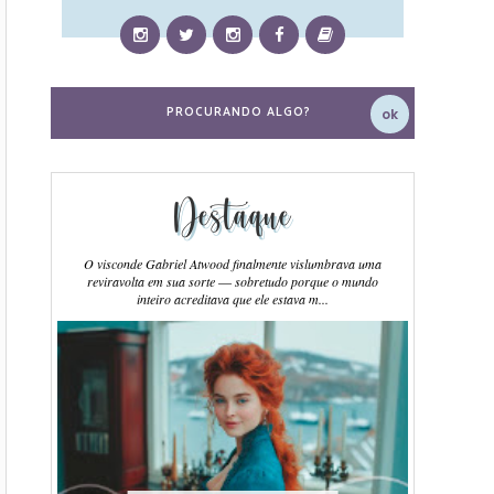
Destaque
O visconde Gabriel Atwood finalmente vislumbrava uma
reviravolta em sua sorte ― sobretudo porque o mundo
inteiro acreditava que ele estava m...