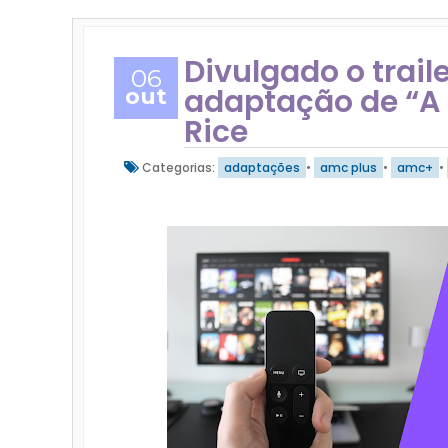
Divulgado o traile
06
adaptação de “A 
out
Rice
Categorias:
adaptações
•
amc plus
•
amc+
•