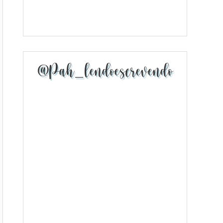
@pah_lendoescrevendo