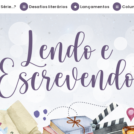
érie...?
Desafios literários
Lançamentos
Colu