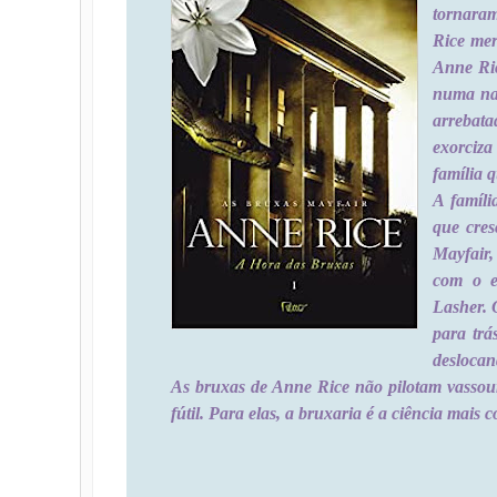
tornara
Rice mer
Anne Ric
numa nar
arrebata
exorciz
família q
A famíli
que cres
Mayfair,
com o e
Lasher. 
para trá
deslocan
As bruxas de Anne Rice não pilotam vassour
fútil. Para elas, a bruxaria é a ciência mais c