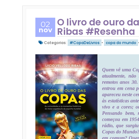
O livro de ouro d
02
Ribas #Resenha
nov
Categorias:
#CopaDeLivros
•
copa do mundo
Quem vê uma Copa
atualmente, não
remotos anos 30. 
entrou em cena p
apareceu neste ce
às estatísticas an
vivo e a cores; 
Pensando bem, n
começou em 1954 
rádio, que surgi
Copas do Mundo? 
em comum? Quem 