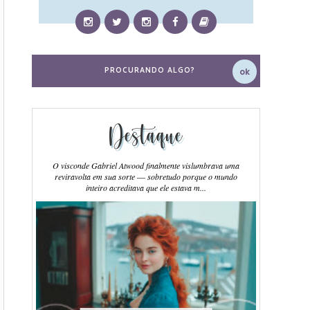
Destaque
O visconde Gabriel Atwood finalmente vislumbrava uma
reviravolta em sua sorte ― sobretudo porque o mundo
inteiro acreditava que ele estava m...