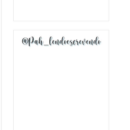
@pah_lendoescrevendo