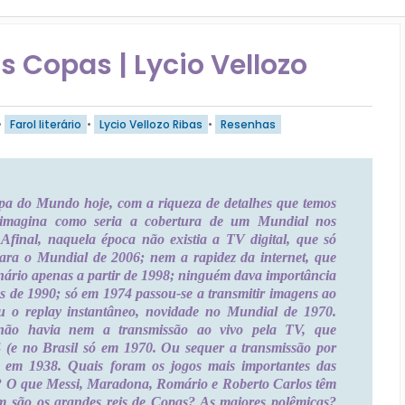
as Copas | Lycio Vellozo
•
Farol literário
•
Lycio Vellozo Ribas
•
Resenhas
 do Mundo hoje, com a riqueza de detalhes que temos
 imagina como seria a cobertura de um Mundial nos
Afinal, naquela época não existia a TV digital, que só
ara o Mundial de 2006; nem a rapidez da internet, que
nário apenas a partir de 1998; ninguém dava importância
tes de 1990; só em 1974 passou-se a transmitir imagens ao
ou o replay instantâneo, novidade no Mundial de 1970.
ão havia nem a transmissão ao vivo pela TV, que
(e no Brasil só em 1970. Ou sequer a transmissão por
u em 1938. Quais foram os jogos mais importantes das
O que Messi, Maradona, Romário e Roberto Carlos têm
são os grandes reis de Copas? As maiores polêmicas?