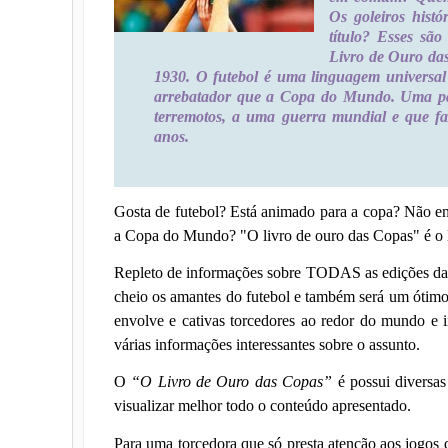
Os goleiros his
título? Esses sã
Livro de Ouro das
1930. O futebol é uma linguagem universal
arrebatador que a Copa do Mundo. Uma paix
terremotos, a uma guerra mundial e que fa
anos.
Gosta de futebol? Está animado para a copa? Não en
a Copa do Mundo? "O livro de ouro das Copas" é o li
Repleto de informações sobre TODAS as edições da 
cheio os amantes do futebol e também será um ótim
envolve e cativas torcedores ao redor do mundo e in
várias informações interessantes sobre o assunto.
O
“O Livro de Ouro das Copas”
é possui diversas
visualizar melhor todo o conteúdo apresentado.
Para uma torcedora que só presta atenção aos jogos 