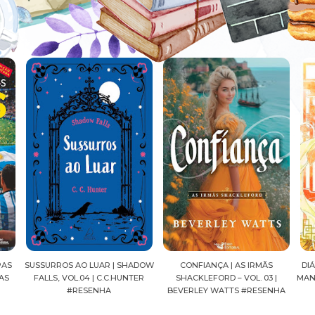
ADOW
CONFIANÇA | AS IRMÃS
DIÁRIOS DE UMA APOTECÁRIA |
CAV
TER
SHACKLEFORD – VOL. 03 |
MANGÁ, VOL.04 | NATSU HYUUGA
SE
BEVERLEY WATTS #RESENHA