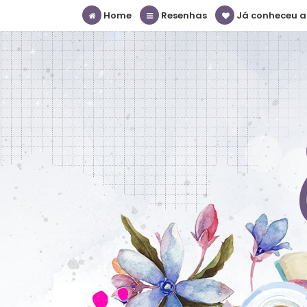
Home
Resenhas
Já conheceu a S