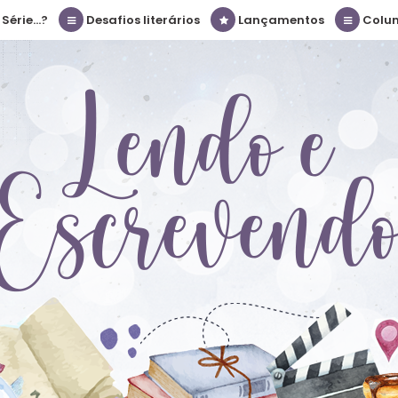
érie...?
Desafios literários
Lançamentos
Colu