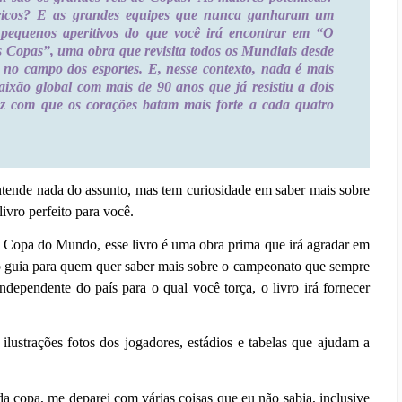
tóricos? E as grandes equipes que nunca ganharam um
o pequenos aperitivos do que você irá encontrar em “O
 Copas”, uma obra que revisita todos os Mundiais desde
 no campo dos esportes. E, nesse contexto, nada é mais
ão global com mais de 90 anos que já resistiu a dois
z com que os corações batam mais forte a cada quatro
tende nada do assunto, mas tem curiosidade em saber mais sobre
vro perfeito para você.
Copa do Mundo, esse livro é uma obra prima que irá agradar em
o guia para quem quer saber mais sobre o campeonato que sempre
dependente do país para o qual você torça, o livro irá fornecer
 ilustrações fotos dos jogadores, estádios e tabelas que ajudam a
da copa, me deparei com várias coisas que eu não sabia, inclusive