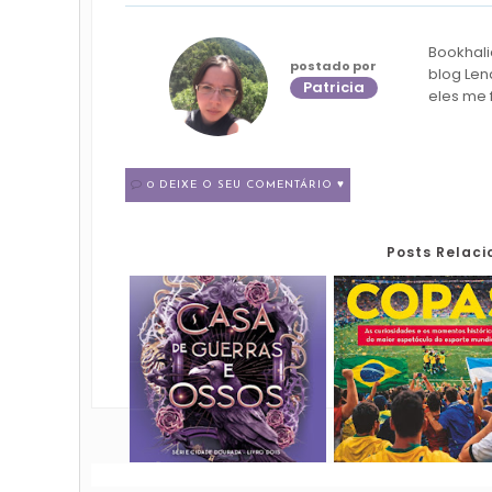
Bookhali
postado por
blog Len
Patricia
eles me 
0 DEIXE O SEU COMENTÁRIO ♥
Posts Relac