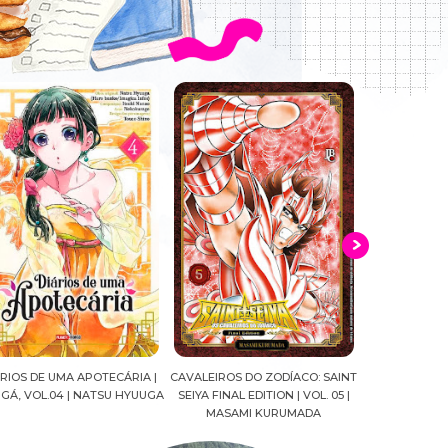
ALEIROS DO ZODÍACO: SAINT
CROWN OF WAR AND SHADOW |
A DROGA D
IYA FINAL EDITION | VOL. 05 |
J.R.WARD #RESENHA
QUADRINHOS 
MASAMI KURUMADA
FELIPE PAN
MARIANE G