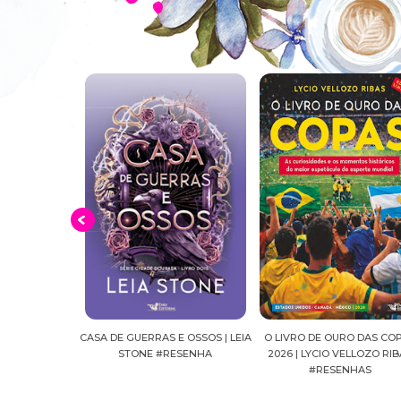
E OSSOS | LEIA
O LIVRO DE OURO DAS COPAS
SUSSURROS AO LUAR | SH
RESENHA
2026 | LYCIO VELLOZO RIBAS
FALLS, VOL.04 | C.C.HUN
#RESENHAS
#RESENHA