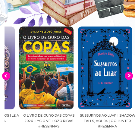
EIA
O LIVRO DE OURO DAS COPAS
SUSSURROS AO LUAR | SHADOW
C
2026 | LYCIO VELLOZO RIBAS
FALLS, VOL.04 | C.C.HUNTER
SH
#RESENHAS
#RESENHA
BEVE