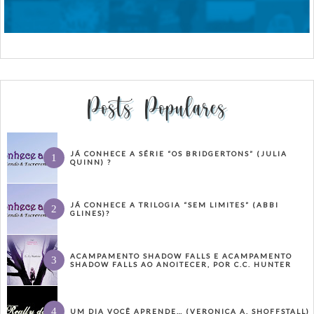
Posts Populares
JÁ CONHECE A SÉRIE “OS BRIDGERTONS” (JULIA
QUINN) ?
JÁ CONHECE A TRILOGIA “SEM LIMITES” (ABBI
GLINES)?
ACAMPAMENTO SHADOW FALLS E ACAMPAMENTO
SHADOW FALLS AO ANOITECER, POR C.C. HUNTER
UM DIA VOCÊ APRENDE… (VERONICA A. SHOFFSTALL)