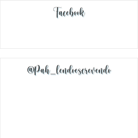
Facebook
@pah_lendoescrevendo