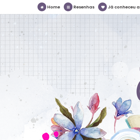
Home
Resenhas
Já conheceu a S