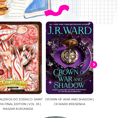
O ZODÍACO: SAINT
CROWN OF WAR AND SHADOW |
A DROGA DA OBEDIÊN
DITION | VOL. 05 |
J.R.WARD #RESENHA
QUADRINHOS | PEDRO B
I KURUMADA
FELIPE PAN, OLAVO C
MARIANE GUSMÃO #R