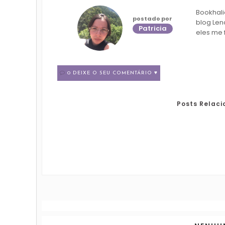
Bookhali
postado por
blog Len
Patricia
eles me 
0 DEIXE O SEU COMENTÁRIO ♥
Posts Relac