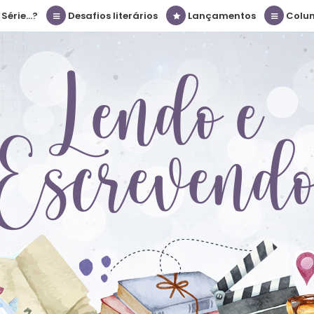
érie...?
Desafios literários
Lançamentos
Colu