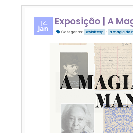
Exposição | A Ma
14
jan
Categorias:
#visitesp
•
a magia do 