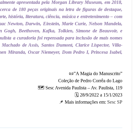
inalmente apresentada pela Morgan Library Museum, em 2018,
erca de 180 peças originais na letra de figuras de destaque,
e, história, literatura, ciência, música e entretenimento – com
Isaac Newton, Darwin, Einstein, Marie Curie, Nelson Mandela,
an Gogh, Beethoven, Kafka, Tolkien, Simone de Beauvoir, e
aulista a curadoria foi repensada para inclusão de mais nomes
s, Machado de Assis, Santos Dumont, Clarice Lispector, Villa-
en Miranda, Oscar Niemeyer, Dom Pedro I, Princesa Isabel,
📜
”A Magia do Manuscrito”
Coleção de Pedro Corrêa do Lago
🗺
Sesc Avenida Paulista – Av. Paulista, 119
🗓
28/9/2022 a 15/1/2023
📌
Mais informações em:
Sesc SP