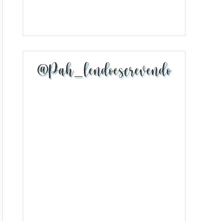
@pah_lendoescrevendo