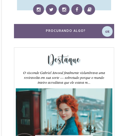
Destaque
O visconde Gabriel Atwood finalmente vislumbrava uma
reviravolta em sua sorte ― sobretudo porque o mundo
inteiro acreditava que ele estava m...