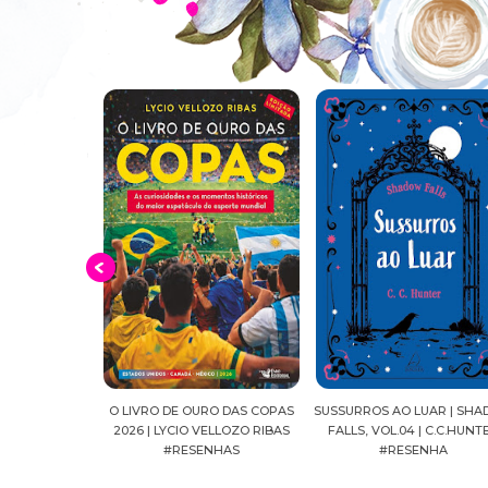
 LEIA
O LIVRO DE OURO DAS COPAS
SUSSURROS AO LUAR | SHADOW
2026 | LYCIO VELLOZO RIBAS
FALLS, VOL.04 | C.C.HUNTER
#RESENHAS
#RESENHA
B