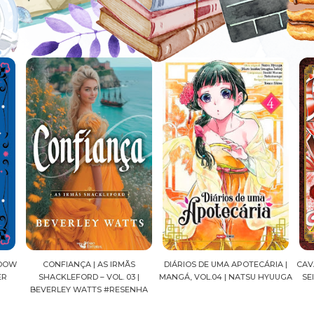
CONFIANÇA | AS IRMÃS
DIÁRIOS DE UMA APOTECÁRIA |
CAVALEIROS D
SHACKLEFORD – VOL. 03 |
MANGÁ, VOL.04 | NATSU HYUUGA
SEIYA FINAL E
EVERLEY WATTS #RESENHA
MASAM