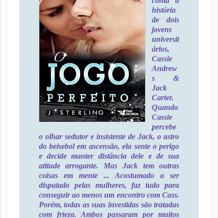
conta a
história
de dois
jovens
universit
ários,
Cassie
Andrew
s &
Jack
Carter.
Quando
Cassie
percebe
o olhar sedutor e insistente de Jack, o astro
do beisebol em ascensão, ela sente o perigo
e decide manter distância dele e de sua
atitude arrogante. Mas Jack tem outras
coisas em mente ... Acostumado a ser
disputado pelas mulheres, faz tudo para
conseguir ao menos um encontro com Cass.
Porém, todas as suas investidas são tratadas
com frieza. Ambos passaram por muitos