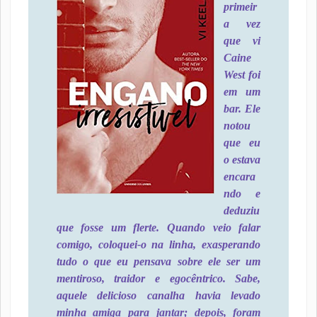
primeir
a vez
que vi
Caine
West foi
em um
bar. Ele
notou
que eu
o estava
encara
ndo e
deduziu
que fosse um flerte. Quando veio falar
comigo, coloquei-o na linha, exasperando
tudo o que eu pensava sobre ele ser um
mentiroso, traidor e egocêntrico. Sabe,
aquele delicioso canalha havia levado
minha amiga para jantar; depois, foram