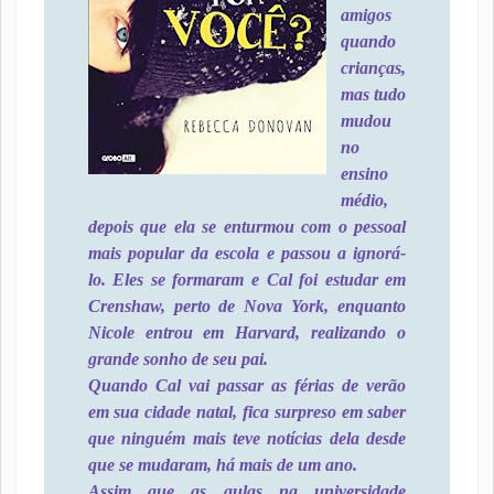
amigos
quando
crianças,
mas tudo
mudou
no
ensino
médio,
depois que ela se enturmou com o pessoal
mais popular da escola e passou a ignorá-
lo. Eles se formaram e Cal foi estudar em
Crenshaw, perto de Nova York, enquanto
Nicole entrou em Harvard, realizando o
grande sonho de seu pai.
Quando Cal vai passar as férias de verão
em sua cidade natal, fica surpreso em saber
que ninguém mais teve notícias dela desde
que se mudaram, há mais de um ano.
Assim que as aulas na universidade