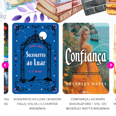
S
SUSSURROS AO LUAR | SHADOW
CONFIANÇA | AS IRMÃS
DIÁRI
FALLS, VOL.04 | C.C.HUNTER
SHACKLEFORD – VOL. 03 |
MANGÁ
#RESENHA
BEVERLEY WATTS #RESENHA