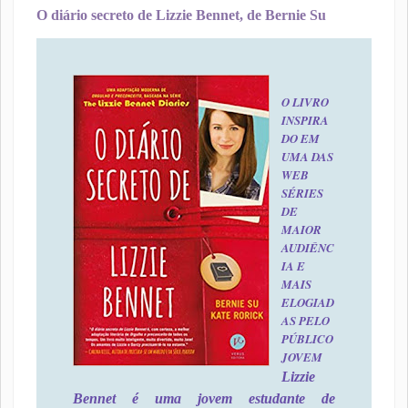
O diário secreto de Lizzie Bennet, de Bernie Su
O LIVRO
INSPIRA
DO EM
UMA DAS
WEB
SÉRIES
DE
MAIOR
AUDIÊNC
IA E
MAIS
ELOGIAD
AS PELO
PÚBLICO
JOVEM
Lizzie
Bennet é uma jovem estudante de