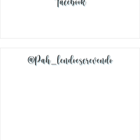
Facebook
@pah_lendoescrevendo