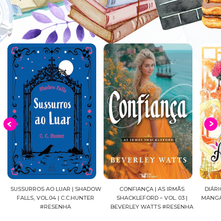
S
SUSSURROS AO LUAR | SHADOW
CONFIANÇA | AS IRMÃS
DIÁRI
FALLS, VOL.04 | C.C.HUNTER
SHACKLEFORD – VOL. 03 |
MANGÁ
#RESENHA
BEVERLEY WATTS #RESENHA