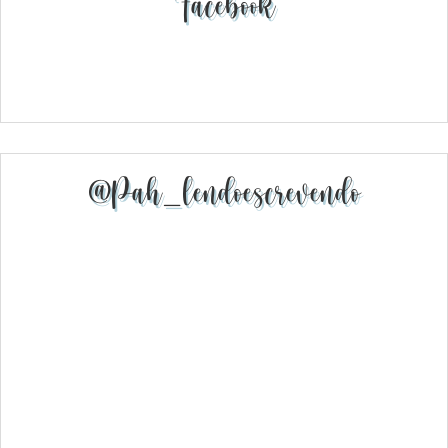
Facebook
@pah_lendoescrevendo