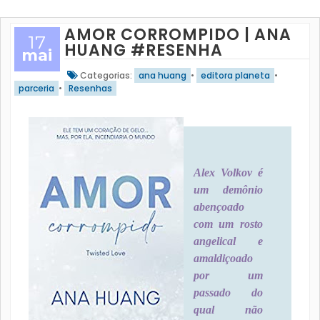
AMOR CORROMPIDO | ANA
17
HUANG #RESENHA
mai
Categorias:
ana huang
•
editora planeta
•
parceria
•
Resenhas
Alex Volkov é
um demônio
abençoado
com um rosto
angelical e
amaldiçoado
por um
passado do
qual não