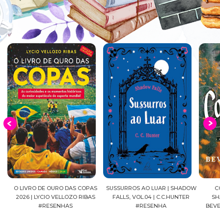
EIA
O LIVRO DE OURO DAS COPAS
SUSSURROS AO LUAR | SHADOW
C
2026 | LYCIO VELLOZO RIBAS
FALLS, VOL.04 | C.C.HUNTER
SH
#RESENHAS
#RESENHA
BEVE