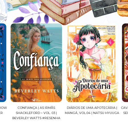
DIÁRIOS DE UMA APOTECÁRIA |
CAVALEIROS DO ZODÍACO: SAINT
CRO
|
MANGÁ, VOL.04 | NATSU HYUUGA
SEIYA FINAL EDITION | VOL. 05 |
NHA
MASAMI KURUMADA