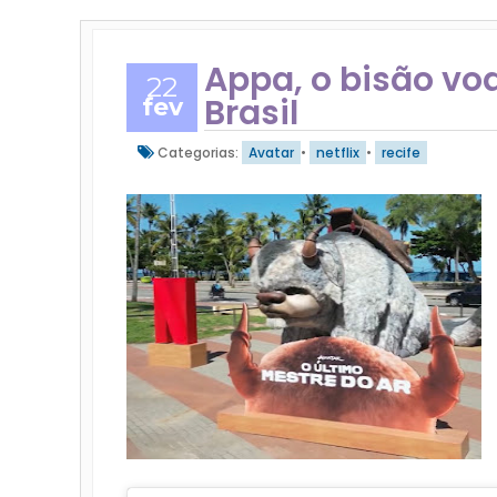
Appa, o bisão vo
22
Brasil
fev
Categorias:
Avatar
•
netflix
•
recife