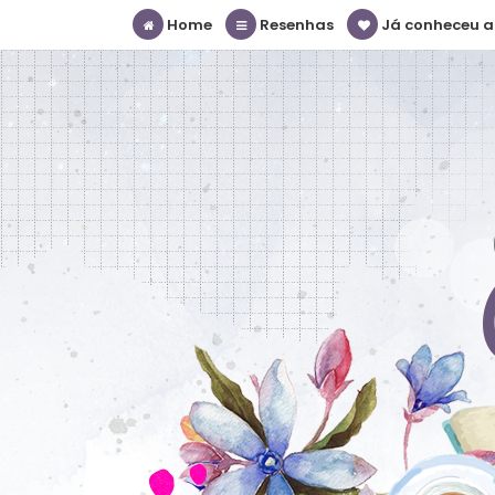
Home
Resenhas
Já conheceu a S