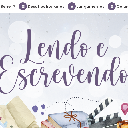
érie...?
Desafios literários
Lançamentos
Colu