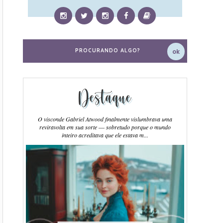
Destaque
O visconde Gabriel Atwood finalmente vislumbrava uma
reviravolta em sua sorte ― sobretudo porque o mundo
inteiro acreditava que ele estava m...