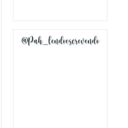
@pah_lendoescrevendo