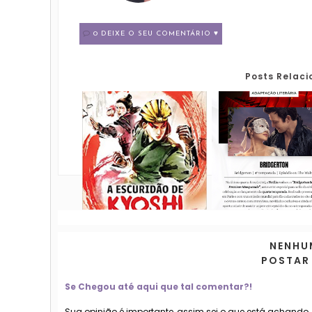
0 DEIXE O SEU COMENTÁRIO ♥
Posts Relac
NENHU
POSTAR
Se Chegou até aqui que tal comentar?!
Sua opinião é importante, assim sei o que está achando