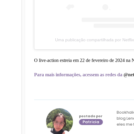
Uma publicação compartilhada por Netflix B
O live-action estreia em 22 de fevereiro de 2024 na 
Para mais informações, acessem as redes da
@netf
Bookhali
postado por
blog Len
Patricia
eles me 