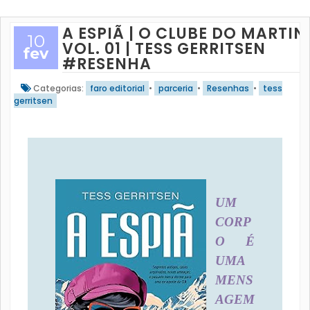
A ESPIÃ | O CLUBE DO MARTINI
10
VOL. 01 | TESS GERRITSEN
fev
#RESENHA
Categorias:
faro editorial
•
parceria
•
Resenhas
•
tess
gerritsen
UM
CORP
O É
UMA
MENS
AGEM