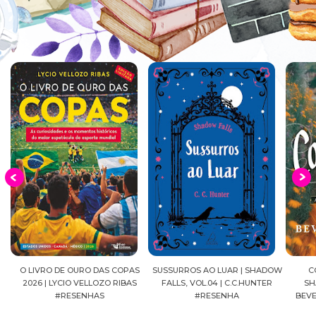
EIA
O LIVRO DE OURO DAS COPAS
SUSSURROS AO LUAR | SHADOW
C
2026 | LYCIO VELLOZO RIBAS
FALLS, VOL.04 | C.C.HUNTER
SH
#RESENHAS
#RESENHA
BEVE