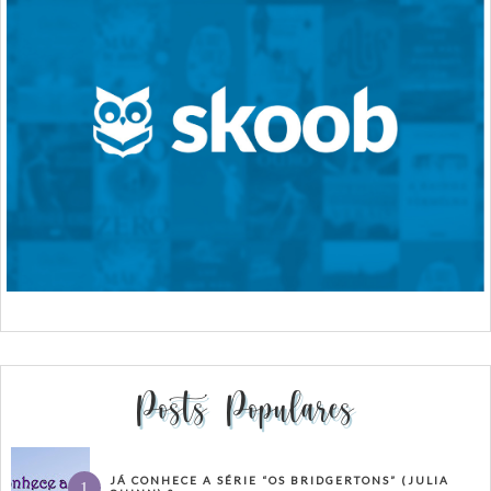
Posts Populares
JÁ CONHECE A SÉRIE “OS BRIDGERTONS” (JULIA