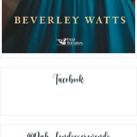
Facebook
@pah_lendoescrevendo