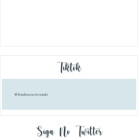
Tiktok
@lendoeescrevendo
Siga No Twitter