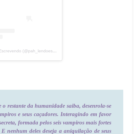
Uma publicação compartilhada por Blog Lendo e Escrevendo (@pah_lendoescrevendo)
 o restante da humanidade saiba, desenrola-se
ampiros e seus caçadores. Interagindo em favor
creta, formada pelos seis vampiros mais fortes
. E nenhum deles deseja a aniquilação de seus