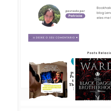
Bookhali
postado por
blog Len
Patricia
eles me 
0 DEIXE O SEU COMENTÁRIO ♥
Posts Relac