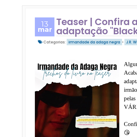
Teaser | Confira
13
adaptação "Black
mar
Categorias:
irmandade da adaga negra
•
J.R. 
Algu
Acaba
adapt
irmã
pelas
VÁRI
Confi
😘