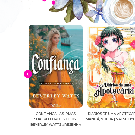
 AS IRMÃS
DIÁRIOS DE UMA APOTECÁRIA |
CAVALEIROS DO ZODÍACO: S
 VOL. 03 |
MANGÁ, VOL.04 | NATSU HYUUGA
SEIYA FINAL EDITION | VOL. 
TS #RESENHA
MASAMI KURUMADA