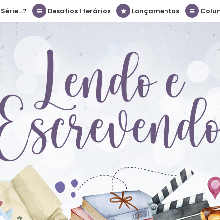
érie...?
Desafios literários
Lançamentos
Colu