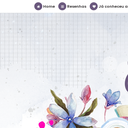
Home
Resenhas
Já conheceu a S