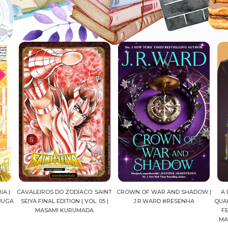
AINT
CROWN OF WAR AND SHADOW |
A DROGA DA OBEDIÊNCIA EM
MA
05 |
J.R.WARD #RESENHA
QUADRINHOS | PEDRO BANDEIRA,
FELIPE PAN, OLAVO COSTA E
MARIANE GUSMÃO #RESENHA