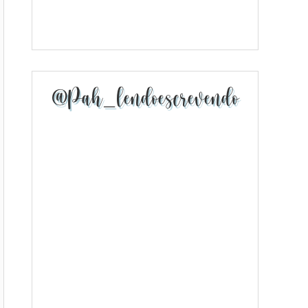
@pah_lendoescrevendo