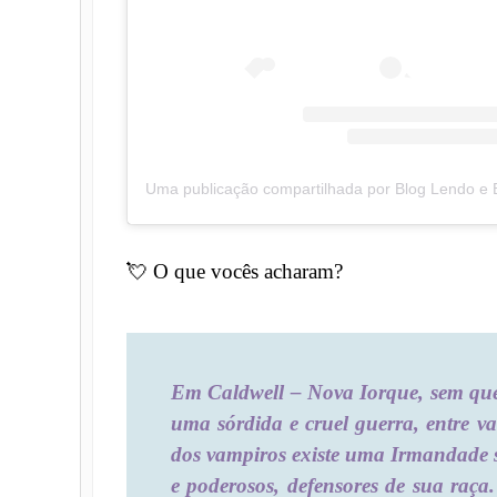
💘
O que vocês acharam?
Em Caldwell – Nova Iorque, sem que
uma sórdida e cruel guerra, entre v
dos vampiros existe uma Irmandade se
e poderosos, defensores de sua raça