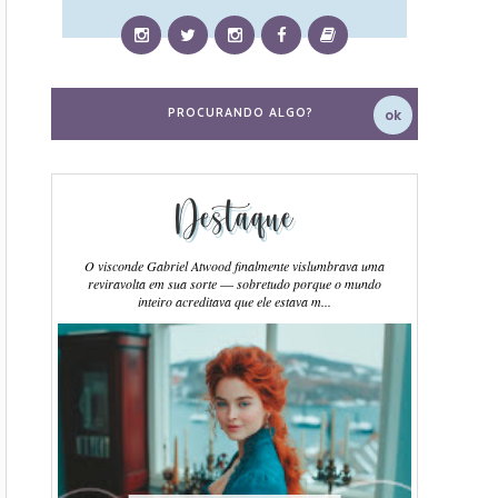
Destaque
O visconde Gabriel Atwood finalmente vislumbrava uma
reviravolta em sua sorte ― sobretudo porque o mundo
inteiro acreditava que ele estava m...