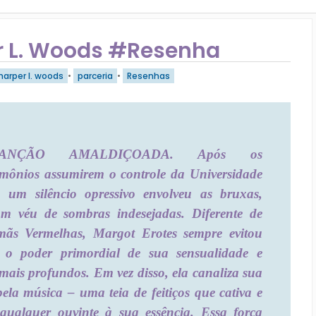
r L. Woods #Resenha
harper l. woods
•
parceria
•
Resenhas
NÇÃO AMALDIÇOADA. Após os
mônios assumirem o controle da Universidade
 um silêncio opressivo envolveu as bruxas,
m véu de sombras indesejadas. Diferente de
mãs Vermelhas, Margot Erotes sempre evitou
r o poder primordial de sua sensualidade e
 mais profundos. Em vez disso, ela canaliza sua
ela música – uma teia de feitiços que cativa e
qualquer ouvinte à sua essência. Essa força