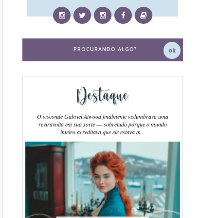
Destaque
O visconde Gabriel Atwood finalmente vislumbrava uma
reviravolta em sua sorte ― sobretudo porque o mundo
inteiro acreditava que ele estava m...