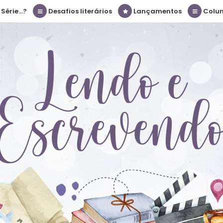
érie...?
Desafios literários
Lançamentos
Colu