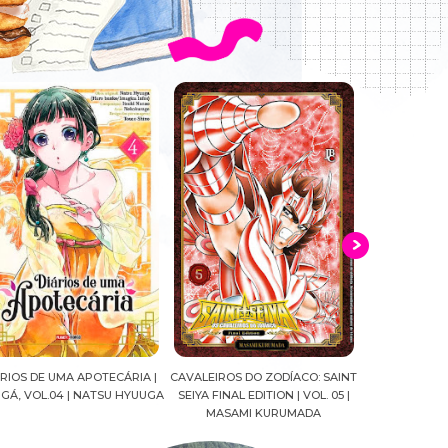
VALEIROS DO ZODÍACO: SAINT
CROWN OF WAR AND SHADOW |
A DROGA 
EIYA FINAL EDITION | VOL. 05 |
J.R.WARD #RESENHA
QUADRINHOS
MASAMI KURUMADA
FELIPE PA
MARIANE 