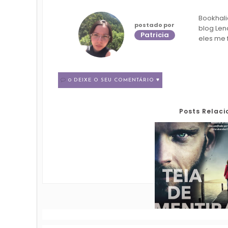
Bookhali
postado por
blog Len
Patricia
eles me 
0 DEIXE O SEU COMENTÁRIO ♥
Posts Relac