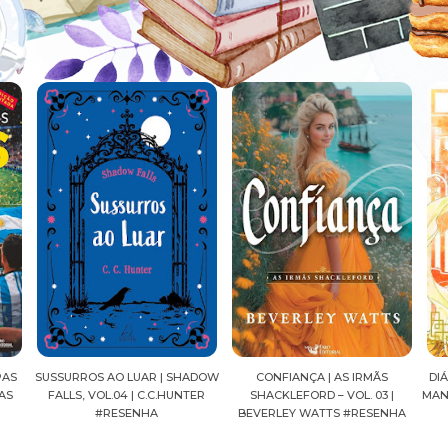
HADOW
CONFIANÇA | AS IRMÃS
DIÁRIOS DE UMA APOTECÁRIA |
CA
NTER
SHACKLEFORD – VOL. 03 |
MANGÁ, VOL.04 | NATSU HYUUGA
S
BEVERLEY WATTS #RESENHA