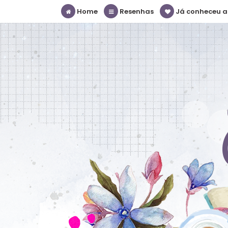
Home
Resenhas
Já conheceu a S