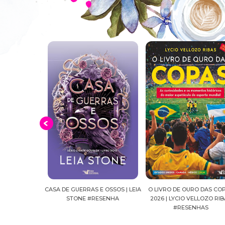
S E OSSOS | LEIA
O LIVRO DE OURO DAS COPAS
SUSSURROS AO LUAR | S
#RESENHA
2026 | LYCIO VELLOZO RIBAS
FALLS, VOL.04 | C.C.HU
#RESENHAS
#RESENHA