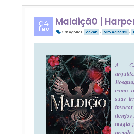
Maldiçã0 | Harpe
04
fev
Categorias:
coven
•
faro editorial
•
A CA
arquide
Bosque,
como u
suas ir
invoca
desejos
magia p
prende 