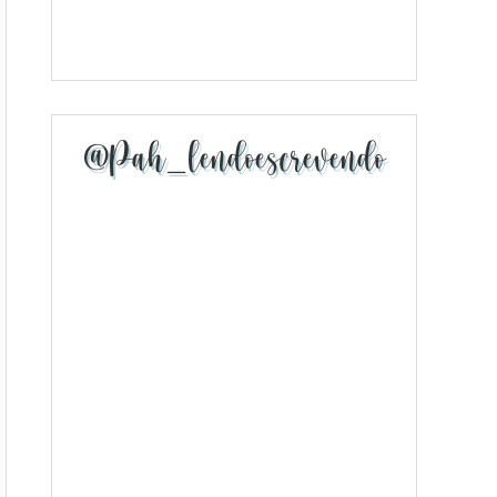
@pah_lendoescrevendo