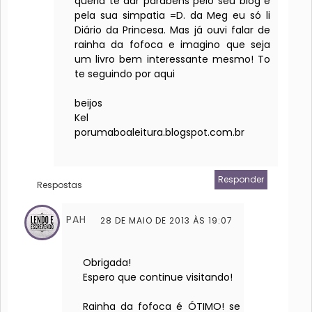
queria te dar parabens pelo seu blog e
pela sua simpatia =D. da Meg eu só li
Diário da Princesa. Mas já ouvi falar de
rainha da fofoca e imagino que seja
um livro bem interessante mesmo! To
te seguindo por aqui
beijos
Kel
porumaboaleitura.blogspot.com.br
Responder
Respostas
PAH
28 DE MAIO DE 2013 ÀS 19:07
Obrigada!
Espero que continue visitando!
Rainha da fofoca é ÓTIMO! se