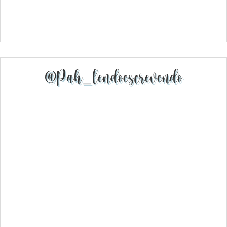
@pah_lendoescrevendo