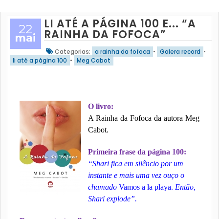
LI ATÉ A PÁGINA 100 E... “A
22
RAINHA DA FOFOCA”
mai
Categorias:
a rainha da fofoca
•
Galera record
•
li até a página 100
•
Meg Cabot
O livro:
A Rainha da Fofoca da autora Meg
Cabot.
Primeira frase da página 100:
“Shari fica em silêncio por um
instante e mais uma vez ouço o
chamado
Vamos a la playa.
Então,
Shari explode”.