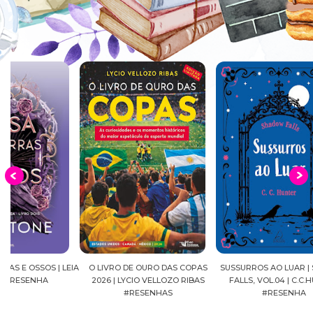
EIA
O LIVRO DE OURO DAS COPAS
SUSSURROS AO LUAR | SHADOW
C
2026 | LYCIO VELLOZO RIBAS
FALLS, VOL.04 | C.C.HUNTER
SH
#RESENHAS
#RESENHA
BEVE