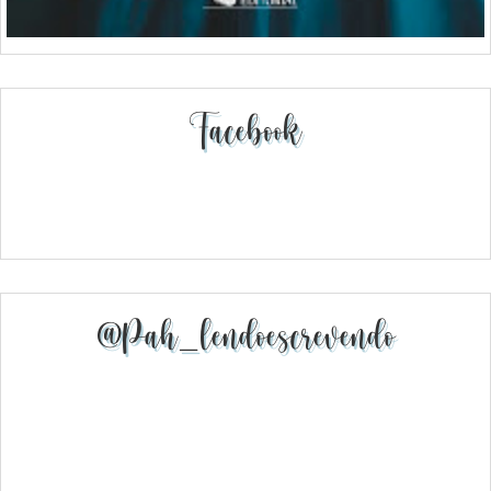
Facebook
@pah_lendoescrevendo