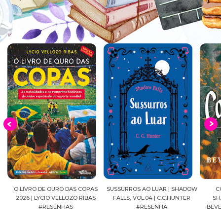
EIA
O LIVRO DE OURO DAS COPAS
SUSSURROS AO LUAR | SHADOW
C
2026 | LYCIO VELLOZO RIBAS
FALLS, VOL.04 | C.C.HUNTER
SH
#RESENHAS
#RESENHA
BEVE