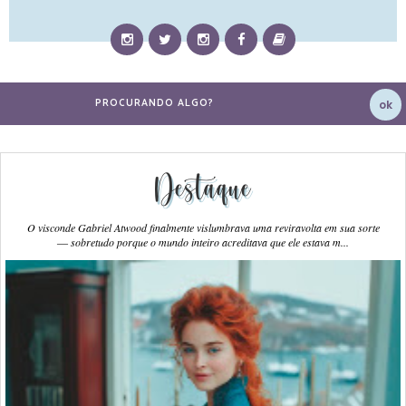
Destaque
O visconde Gabriel Atwood finalmente vislumbrava uma reviravolta em sua sorte
― sobretudo porque o mundo inteiro acreditava que ele estava m...