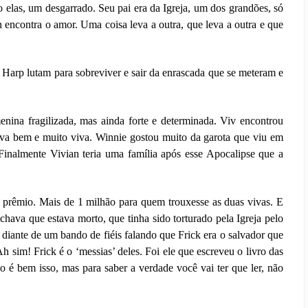
 elas, um desgarrado. Seu pai era da Igreja, um dos grandões, só
encontra o amor. Uma coisa leva a outra, que leva a outra e que
 Harp lutam para sobreviver e sair da enrascada que se meteram e
ina fragilizada, mas ainda forte e determinada. Viv encontrou
ava bem e muito viva. Winnie gostou muito da garota que viu em
 Finalmente Vivian teria uma família após esse Apocalipse que a
 prêmio. Mais de 1 milhão para quem trouxesse as duas vivas. E
achava que estava morto, que tinha sido torturado pela Igreja pelo
 diante de um bando de fiéis falando que Frick era o salvador que
h sim! Frick é o ‘messias’ deles. Foi ele que escreveu o livro das
 é bem isso, mas para saber a verdade você vai ter que ler, não