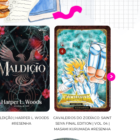
DS
CAVALEIROS DO ZODÍACO: SAINT
O CLUBE DO LIVRO MORTAL | LYN
TWIS
SEIYA FINAL EDITION | VOL. 04 |
LIAO BUTLER #RESENHA
TOBO
MASAMI KURUMADA #RESENHA
HAZUK
KOW