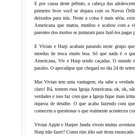
E por causa deste prêmio, a cabeça das adolescent
primeiro livro você se depara com os Novos Órfã
deixados para trás. Neste a coisa é mais séria, exis
Americana que matou, mutilou e acabou com a vid
parentes dos mortos se juntaram para fazê-los pagar 
E Vivian e Harp acabam parando neste grupo que 
moedas de troca muito boa. Só que nada é o que
Americana, Viv e Harp sendo caçadas. O mundo en
paraíso. O apocalipse que chegará no dia 24 de sete
Mas Vivian tem uma vantagem, ela sabe a verdade
claro! Rá, tomem essa Igraja Americana, ok, ok, nã
verdades e isso faz com que a Igreja fique mais irri
riqueza de detalhe. O que acaba fazendo com que
comecem a questionar o que realmente aconteceu com
Vivian Apple e Harper Janda vivem muitas aventuras
Harp irão fazer? Como elas irão sair desta enrascada