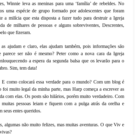
es, Winnie leva as meninas para uma ‘família’ de rebeldes. No
os uma espécie de grupo formado por adolescentes que foram
te a milícia que esta disposta a fazer tudo para destruir a Igreja
a de milhares de pessoas e alguns sobreviventes, Descrentes,
pelo que fizeram.
as ajudam e claro, elas ajudam também, pois informações são
 parece ser não é mesmo? Peter como a nova cara da Igreja
louquecendo a espera da segunda balsa que os levarão para o
mbro. Sim, tem data!
. E como colocará essa verdade para o mundo? Com um blog é
o foi muito legal da minha parte, mas Harp começa a escrever as
tada com elas. Os posts são hilários, porém muito verdadeiro. Com
 muitas pessoas leiam e fiquem com a pulga atrás da orelha e
 seus entes queridos.
, algumas não muito felizes, mas muitas aventuras. O que Viv e
 vivas?