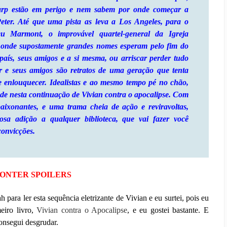
arp estão em perigo e nem sabem por onde começar a
eter. Até que uma pista as leva a Los Angeles, para o
eu Marmont, o improvável quartel-general da Igreja
onde supostamente grandes nomes esperam pelo fim do
país, seus amigos e a si mesma, ou arriscar perder tudo
 e seus amigos são retratos de uma geração que tenta
enlouquecer. Idealistas e ao mesmo tempo pé no chão,
ade nesta continuação de Vivian contra o apocalipse. Com
paixonantes, e uma trama cheia de ação e reviravoltas,
sa adição a qualquer biblioteca, que vai fazer você
convicções.
ONTER SPOILERS
 para ler esta sequência eletrizante de Vivian e eu surtei, pois eu
meiro livro,
Vivian contra o Apocalipse
, e eu gostei bastante. E
consegui desgrudar.