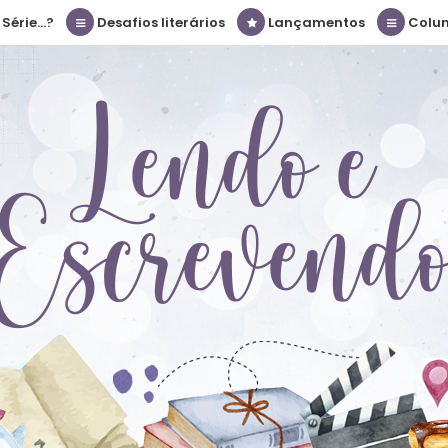
érie...?
Desafios literários
Lançamentos
Colu