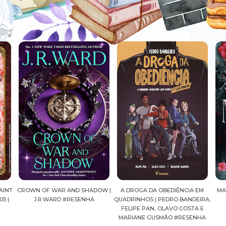
D SHADOW |
A DROGA DA OBEDIÊNCIA EM
MALDIÇÃ0 | HARPER L. WOO
ESENHA
QUADRINHOS | PEDRO BANDEIRA,
#RESENHA
FELIPE PAN, OLAVO COSTA E
MARIANE GUSMÃO #RESENHA