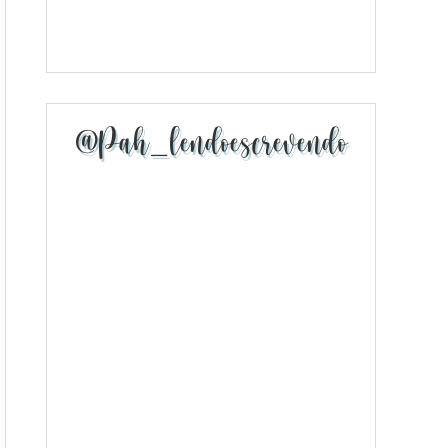
@pah_lendoescrevendo