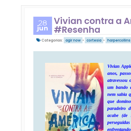
Vivian contra a 
28
#Resenha
jun
Categorias:
agir now
•
cortesia
•
harpercollins
Vivian Appl
anos, passo
atravessou 
um bando d
nem sabia q
que domino
paradeiro 
acabe (de 
perseguida
enfrentand