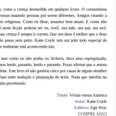
ais, como a crença desmedida em qualquer ícone. O consumismo
Pessoas matando pessoas por serem diferentes. Amigos virando a
ões religiosas. Como eu disse, assuntos bem atuais. E como não
i nesta ficção poderia ser eu, você, sua mãe, seu pai, sua avó.
ua crença é sempre a correta. Que seu deus é melhor que o deus
não passa nem perto. Katie Coyle tem um jeito todo especial de
e realmente está acontecendo isto.
 mas como eu não podia, eu fechava, dava uma espreguiçada,
as lendo, parando, lendo e parando. Posso afirmar que a autora
eita. Este livro só não ganhou cinco por causa de alguns detalhes
iam entre tradução e preparação do texto. Nada que interfira na
caba percebendo.
Título:
Vivian versus America
Autor
: Katie Coyle
Editora:
Agir Now
COMPRE AQUI