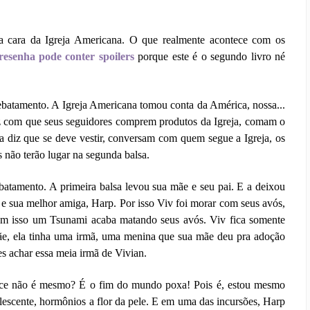
a cara da Igreja Americana. O que realmente acontece com os
 resenha pode conter spoilers
porque este é o segundo livro né
ebatamento. A Igreja Americana tomou conta da América, nossa...
az com que seus seguidores comprem produtos da Igreja, comam o
a diz que se deve vestir, conversam com quem segue a Igreja, os
s não terão lugar na segunda balsa.
atamento. A primeira balsa levou sua mãe e seu pai. E a deixou
e sua melhor amiga, Harp. Por isso Viv foi morar com seus avós,
 com isso um Tsunami acaba matando seus avós. Viv fica somente
e, ela tinha uma irmã, uma menina que sua mãe deu pra adoção
es achar essa meia irmã de Vivian.
ance não é mesmo? É o fim do mundo poxa! Pois é, estou mesmo
olescente, hormônios a flor da pele. E em uma das incursões, Harp