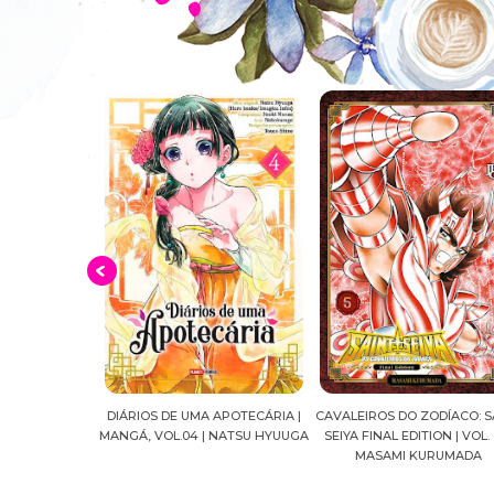
 DE UMA APOTECÁRIA |
CAVALEIROS DO ZODÍACO: SAINT
CROWN OF WAR AN
OL.04 | NATSU HYUUGA
SEIYA FINAL EDITION | VOL. 05 |
J.R.WARD #R
MASAMI KURUMADA