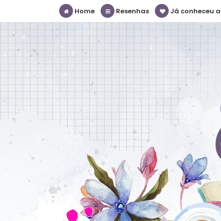
Home
Resenhas
Já conheceu a S