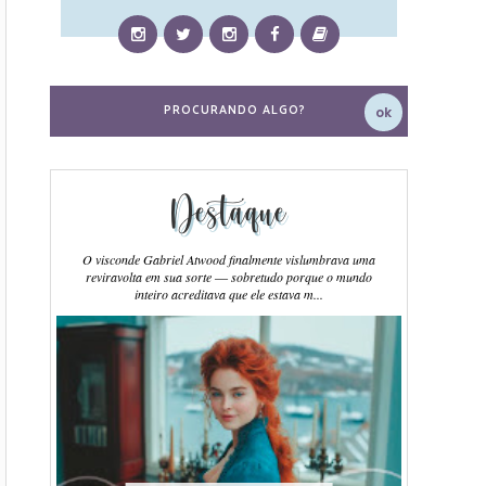
Destaque
O visconde Gabriel Atwood finalmente vislumbrava uma
reviravolta em sua sorte ― sobretudo porque o mundo
inteiro acreditava que ele estava m...