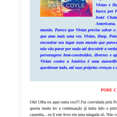
Vivian e H
busca por P
hotel Chat
Americana, 
mundo. Parece que Vivian precisa salvar o 
que ama mais uma vez. Vivian, Harp, Peter
encontrar seu lugar num mundo que parece 
não vão parar por nada até descobrir a verd
personagens bem-construídos, diversos e a
Vivian contra a América é uma maravilho
questionar tudo, até suas próprias crenças e 
PODE C
Olá! Olha eu aqui outra vez!!! Fui convidada pela Pah
queria muito ler a continuação já tinha lido o pri
caramba... eu li este livro em uma talagada só. Não 