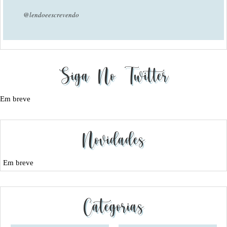
@lendoeescrevendo
Siga No Twitter
Em breve
Novidades
Em breve
Categorias