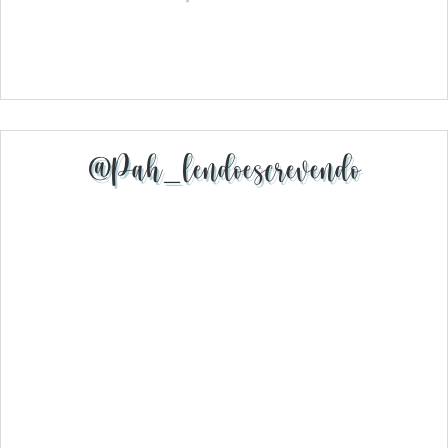
@pah_lendoescrevendo