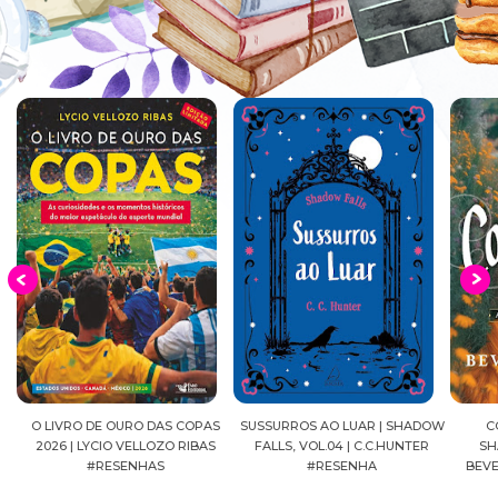
EIA
O LIVRO DE OURO DAS COPAS
SUSSURROS AO LUAR | SHADOW
C
2026 | LYCIO VELLOZO RIBAS
FALLS, VOL.04 | C.C.HUNTER
SH
#RESENHAS
#RESENHA
BEVE