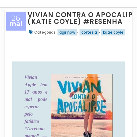
VIVIAN CONTRA O APOCALIPS
26
(KATIE COYLE) #RESENHA
mai
Categorias:
agir now
•
cortesia
•
katie coyle
Vivian
Apple tem
17 anos e
mal pode
esperar
pelo
fatídico
“Arrebata
mento” —