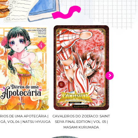
ALEIROS DO ZODÍACO: SAINT
CROWN OF WAR AND SHADOW |
A DROGA DA
YA FINAL EDITION | VOL. 05 |
J.R.WARD #RESENHA
QUADRINHOS |
MASAMI KURUMADA
FELIPE PAN
MARIANE GU