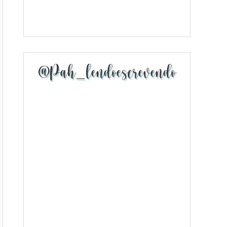
@pah_lendoescrevendo