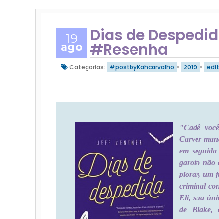
Dias de Despedid
19
#Resenha
ago
Categorias:
#postbyKahcarvalho
•
2019
•
edi
"Cadê você
Carver mand
em seguida 
garoto não 
piorar, um 
criminal co
Eli, sua úni
de Blake, 