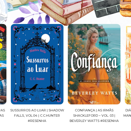
ADOW
CONFIANÇA | AS IRMÃS
DIÁRIOS DE UMA APOTECÁRIA |
CAV
ER
SHACKLEFORD – VOL. 03 |
MANGÁ, VOL.04 | NATSU HYUUGA
SEI
BEVERLEY WATTS #RESENHA