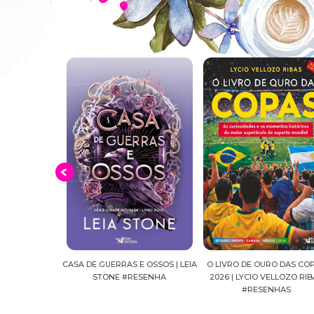
E OSSOS | LEIA
O LIVRO DE OURO DAS COPAS
SUSSURROS AO LUAR | SH
ESENHA
2026 | LYCIO VELLOZO RIBAS
FALLS, VOL.04 | C.C.HUNT
#RESENHAS
#RESENHA