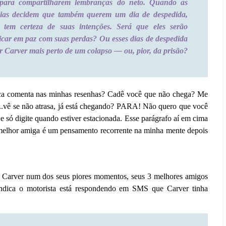
 para compartilharem lembranças do neto. Quando as
lias decidem que também querem um dia de despedida,
 tem certeza de suas intenções. Será que eles serão
ficar em paz com suas perdas? Ou esses dias de despedida
r Carver mais perto de um colapso — ou, pior, da prisão?
nca comenta nas minhas resenhas? Cadê você que não chega? Me
...vê se não atrasa, já está chegando? PARA! Não quero que você
r e só digite quando estiver estacionada. Esse parágrafo aí em cima
elhor amiga é um pensamento recorrente na minha mente depois
Carver num dos seus piores momentos, seus 3 melhores amigos
ndica o motorista está respondendo em SMS que Carver tinha