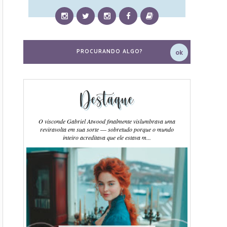
Destaque
O visconde Gabriel Atwood finalmente vislumbrava uma
reviravolta em sua sorte ― sobretudo porque o mundo
inteiro acreditava que ele estava m...