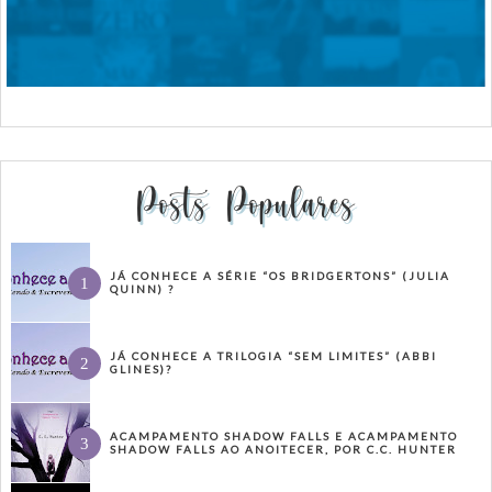
Posts Populares
JÁ CONHECE A SÉRIE “OS BRIDGERTONS” (JULIA
QUINN) ?
JÁ CONHECE A TRILOGIA “SEM LIMITES” (ABBI
GLINES)?
ACAMPAMENTO SHADOW FALLS E ACAMPAMENTO
SHADOW FALLS AO ANOITECER, POR C.C. HUNTER