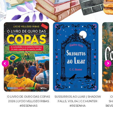
IA
O LIVRO DE OURO DAS COPAS
SUSSURROS AO LUAR | SHADOW
CO
2026 | LYCIO VELLOZO RIBAS
FALLS, VOL.04 | C.C.HUNTER
SHA
#RESENHAS
#RESENHA
BEVE