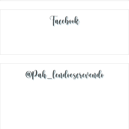
Facebook
@pah_lendoescrevendo