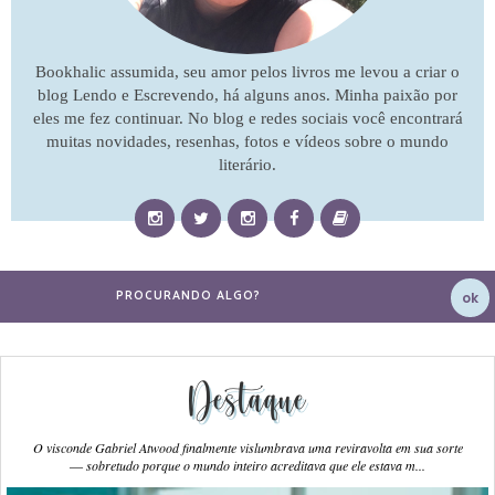
Bookhalic assumida, seu amor pelos livros me levou a criar o
blog Lendo e Escrevendo, há alguns anos. Minha paixão por
eles me fez continuar. No blog e redes sociais você encontrará
muitas novidades, resenhas, fotos e vídeos sobre o mundo
literário.
Destaque
O visconde Gabriel Atwood finalmente vislumbrava uma reviravolta em sua sorte
― sobretudo porque o mundo inteiro acreditava que ele estava m...