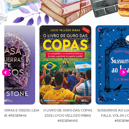
EIA
O LIVRO DE OURO DAS COPAS
SUSSURROS AO LUAR | SHADOW
C
2026 | LYCIO VELLOZO RIBAS
FALLS, VOL.04 | C.C.HUNTER
SH
#RESENHAS
#RESENHA
BEVE