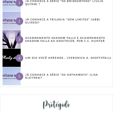
JÁ CONHECE A SÉRIE “OS BRIDGERTONS” (JULIA
QUINN) ?
JÁ CONHECE A TRILOGIA “SEM LIMITES” (ABBI
GLINES)?
ACAMPAMENTO SHADOW FALLS E ACAMPAMENTO
SHADOW FALLS AO ANOITECER, POR C.C. HUNTER
UM DIA VOCÊ APRENDE… (VERONICA A. SHOFFSTALL)
JÁ CONHECE A SÉRIE “OS HATHAWAYS” (LISA
KLEYPAS)?
Protegido