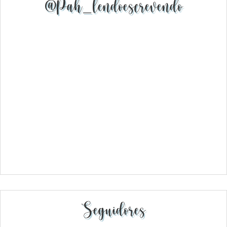
@pah_lendoescrevendo
Seguidores