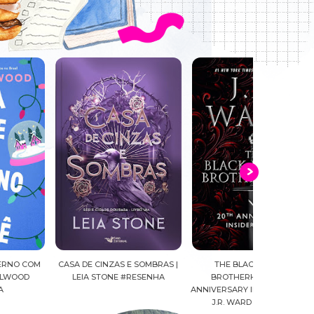
SA DE CINZAS E SOMBRAS |
THE BLACK DAGGER
KURORO E OS 
LEIA STONE #RESENHA
BROTHERHOOD: 20TH
ESPAÇO |
ANNIVERSARY INSIDER'S GUIDE |
#R
J.R. WARD #RESENHA