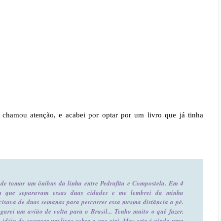
 chamou atenção, e acabei por optar por um livro que já tinha
de tomar um ônibus da linha entre Pedrafita e Compostela. Em 4
m que separavam essas duas cidades e me lembrei da minha
ecisava de duas semanas para percorrer essa mesma distância a pé.
arei um avião de volta para o Brasil... Tenho muito o quê fazer.
idéia de escrever um livro sobre o que vivi. Mas esta é ainda uma