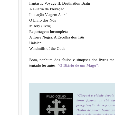
Fantastic Voyage II: Destination Brain
A Guerra da Elevação
Iniciação Viagem Astral
O Livro dos Nós
Misery (livro)
Reportagem Incompleta
A Torre Negra: A Escolha dos Três
Ualalapi
Windmills of the Gods
Bom, nenhum dos títulos e sinopses dos livros me
tentado ler antes, “
O Diário de um Mago”:
"Cheguei à cidade depois 
horas fizemos os 150 k
peregrinação: às vezes pr
Dentro de pouco tempo peg
Passa pela minha cabeça a 