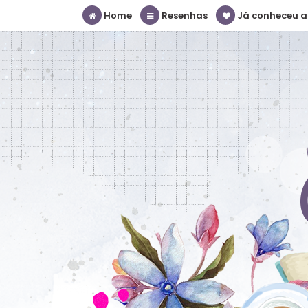
Home
Resenhas
Já conheceu a S