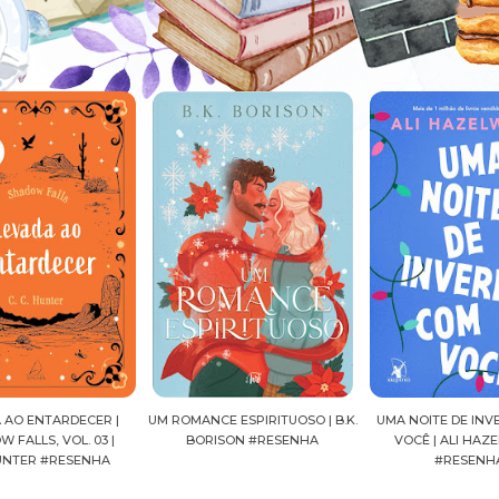
 |
UM ROMANCE ESPIRITUOSO | B.K.
UMA NOITE DE INVERNO COM
CA
|
BORISON #RESENHA
VOCÊ | ALI HAZELWOOD
#RESENHA