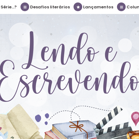
érie...?
Desafios literários
Lançamentos
Colu