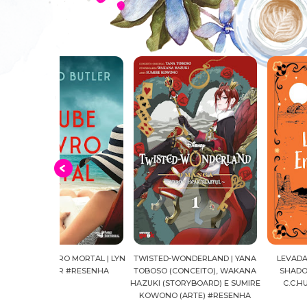
 MORTAL | LYN
TWISTED-WONDERLAND | YANA
LEVADA AO ENTARDECER
 #RESENHA
TOBOSO (CONCEITO), WAKANA
SHADOW FALLS, VOL. 03 
HAZUKI (STORYBOARD) E SUMIRE
C.C.HUNTER #RESENHA
KOWONO (ARTE) #RESENHA