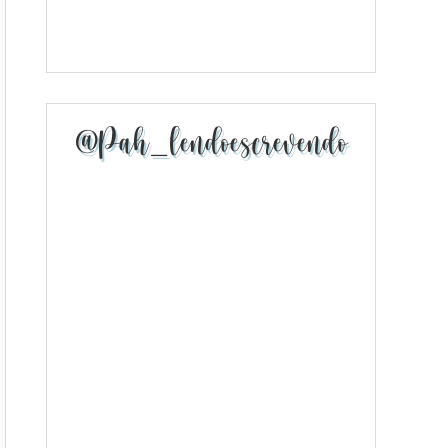
@pah_lendoescrevendo