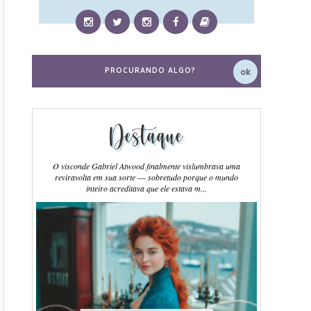
Destaque
O visconde Gabriel Atwood finalmente vislumbrava uma
reviravolta em sua sorte ― sobretudo porque o mundo
inteiro acreditava que ele estava m...