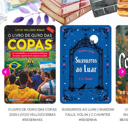
EIA
O LIVRO DE OURO DAS COPAS
SUSSURROS AO LUAR | SHADOW
C
2026 | LYCIO VELLOZO RIBAS
FALLS, VOL.04 | C.C.HUNTER
SH
#RESENHAS
#RESENHA
BEVE