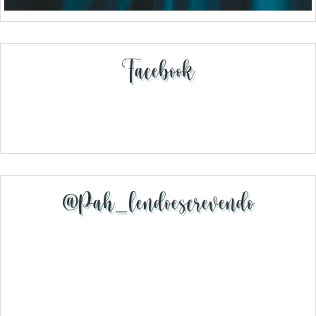
Facebook
@pah_lendoescrevendo