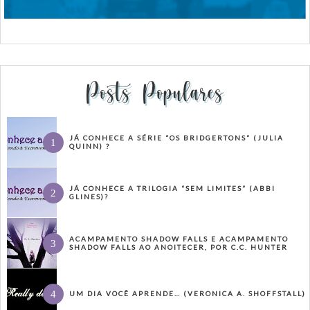
Posts Populares
JÁ CONHECE A SÉRIE “OS BRIDGERTONS” (JULIA
QUINN) ?
JÁ CONHECE A TRILOGIA “SEM LIMITES” (ABBI
GLINES)?
ACAMPAMENTO SHADOW FALLS E ACAMPAMENTO
SHADOW FALLS AO ANOITECER, POR C.C. HUNTER
UM DIA VOCÊ APRENDE… (VERONICA A. SHOFFSTALL)