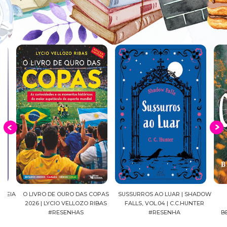
EIA
O LIVRO DE OURO DAS COPAS
SUSSURROS AO LUAR | SHADOW
C
2026 | LYCIO VELLOZO RIBAS
FALLS, VOL.04 | C.C.HUNTER
SH
#RESENHAS
#RESENHA
BEVE