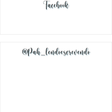
Facebook
@pah_lendoescrevendo