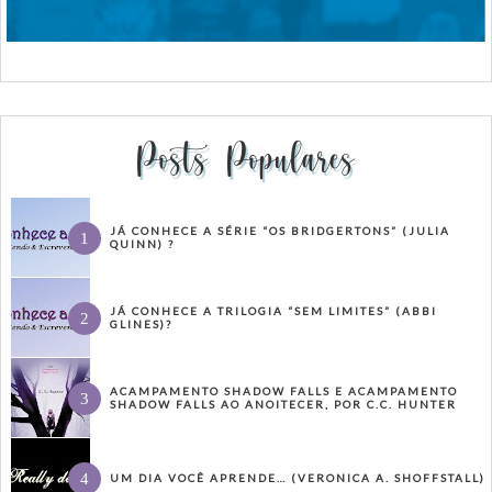
Posts Populares
JÁ CONHECE A SÉRIE “OS BRIDGERTONS” (JULIA
QUINN) ?
JÁ CONHECE A TRILOGIA “SEM LIMITES” (ABBI
GLINES)?
ACAMPAMENTO SHADOW FALLS E ACAMPAMENTO
SHADOW FALLS AO ANOITECER, POR C.C. HUNTER
UM DIA VOCÊ APRENDE… (VERONICA A. SHOFFSTALL)