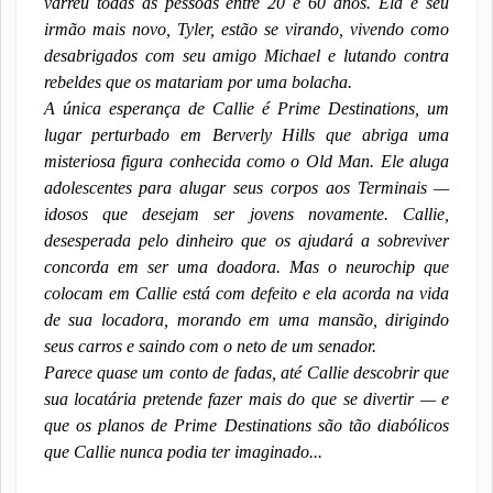
varreu todas as pessoas entre 20 e 60 anos. Ela e seu
irmão mais novo, Tyler, estão se virando, vivendo como
desabrigados com seu amigo Michael e lutando contra
rebeldes que os matariam por uma bolacha.
A única esperança de Callie é Prime Destinations, um
lugar perturbado em Berverly Hills que abriga uma
misteriosa figura conhecida como o Old Man. Ele aluga
adolescentes para alugar seus corpos aos Terminais —
idosos que desejam ser jovens novamente. Callie,
desesperada pelo dinheiro que os ajudará a sobreviver
concorda em ser uma doadora. Mas o neurochip que
colocam em Callie está com defeito e ela acorda na vida
de sua locadora, morando em uma mansão, dirigindo
seus carros e saindo com o neto de um senador.
Parece quase um conto de fadas, até Callie descobrir que
sua locatária pretende fazer mais do que se divertir — e
que os planos de Prime Destinations são tão diabólicos
que Callie nunca podia ter imaginado...