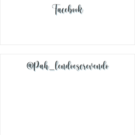
Facebook
@pah_lendoescrevendo