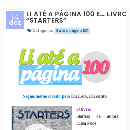
LI ATÉ A PÁGINA 100 E… LIVRO
14
“STARTERS”
dez
Categorias:
li até a página 100
Seção/meme criado pelo
Eu Leio, Eu conto
O livro:
Starters da autora
Lissa Price