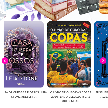
EIA
O LIVRO DE OURO DAS COPAS
SUSSURROS AO LUAR | SHADOW
C
2026 | LYCIO VELLOZO RIBAS
FALLS, VOL.04 | C.C.HUNTER
SH
#RESENHAS
#RESENHA
BEVE