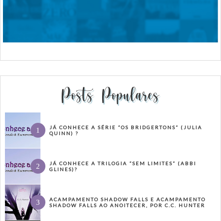
Posts Populares
JÁ CONHECE A SÉRIE “OS BRIDGERTONS” (JULIA
QUINN) ?
JÁ CONHECE A TRILOGIA “SEM LIMITES” (ABBI
GLINES)?
ACAMPAMENTO SHADOW FALLS E ACAMPAMENTO
SHADOW FALLS AO ANOITECER, POR C.C. HUNTER