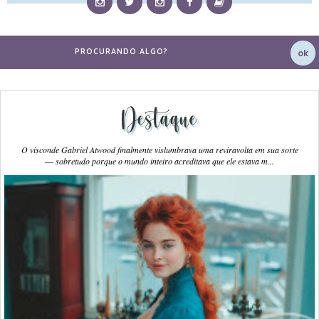
Destaque
O visconde Gabriel Atwood finalmente vislumbrava uma reviravolta em sua sorte
― sobretudo porque o mundo inteiro acreditava que ele estava m...