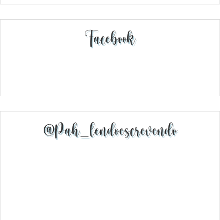
Facebook
@pah_lendoescrevendo