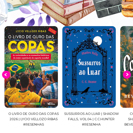
EIA
O LIVRO DE OURO DAS COPAS
SUSSURROS AO LUAR | SHADOW
C
2026 | LYCIO VELLOZO RIBAS
FALLS, VOL.04 | C.C.HUNTER
SH
#RESENHAS
#RESENHA
BEVE