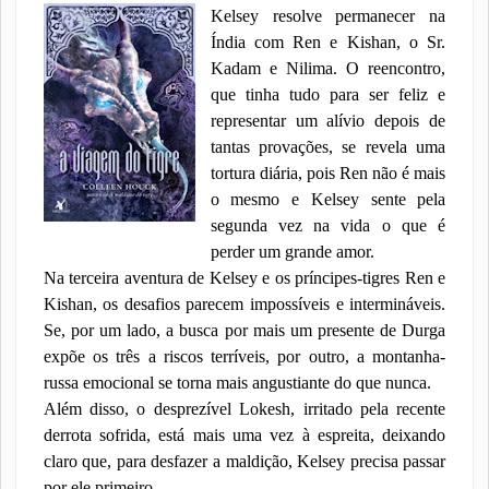
Kelsey resolve permanecer na
Índia com Ren e Kishan, o Sr.
Kadam e Nilima. O reencontro,
que tinha tudo para ser feliz e
representar um alívio depois de
tantas provações, se revela uma
tortura diária, pois Ren não é mais
o mesmo e Kelsey sente pela
segunda vez na vida o que é
perder um grande amor.
Na terceira aventura de Kelsey e os príncipes-tigres Ren e
Kishan, os desafios parecem impossíveis e intermináveis.
Se, por um lado, a busca por mais um presente de Durga
expõe os três a riscos terríveis, por outro, a montanha-
russa emocional se torna mais angustiante do que nunca.
Além disso, o desprezível Lokesh, irritado pela recente
derrota sofrida, está mais uma vez à espreita, deixando
claro que, para desfazer a maldição, Kelsey precisa passar
por ele primeiro.