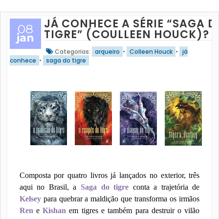
JÁ CONHECE A SÉRIE “SAGA D
08
TIGRE” (COULLEEN HOUCK)?
jan
Categorias:
arqueiro
•
Colleen Houck
•
já
conhece
•
saga do tigre
Composta por quatro livros já lançados no exterior, três
aqui no Brasil, a
Saga do tigre
conta a trajetória de
Kelsey
para quebrar a maldição que transforma os irmãos
Ren
e
Kishan
em tigres e também para destruir o vilão