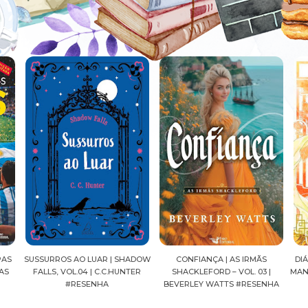
ADOW
CONFIANÇA | AS IRMÃS
DIÁRIOS DE UMA APOTECÁRIA |
CAV
ER
SHACKLEFORD – VOL. 03 |
MANGÁ, VOL.04 | NATSU HYUUGA
SEI
BEVERLEY WATTS #RESENHA