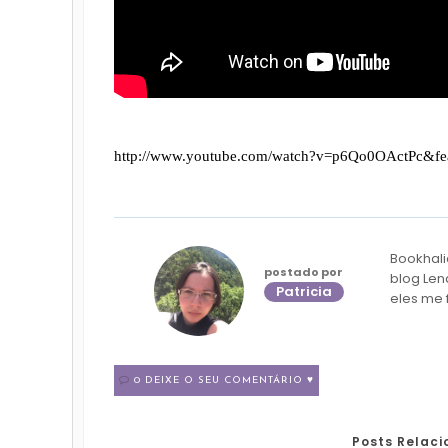
http://www.youtube.com/watch?v=p6Qo0OActPc&fea
Bookhali
postado por
blog Len
Patricia
eles me 
0 DEIXE O SEU COMENTÁRIO ♥
Posts Relac