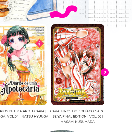
ALEIROS DO ZODÍACO: SAINT
CROWN OF WAR AND SHADOW |
A DROGA DA
YA FINAL EDITION | VOL. 05 |
J.R.WARD #RESENHA
QUADRINHOS |
MASAMI KURUMADA
FELIPE PAN
MARIANE GU