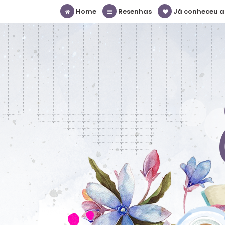
Home
Resenhas
Já conheceu a S