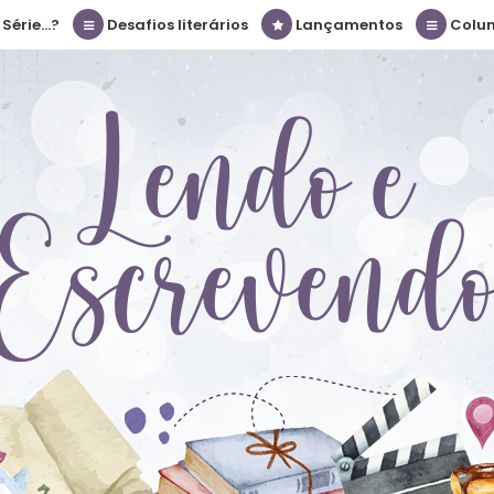
érie...?
Desafios literários
Lançamentos
Colu