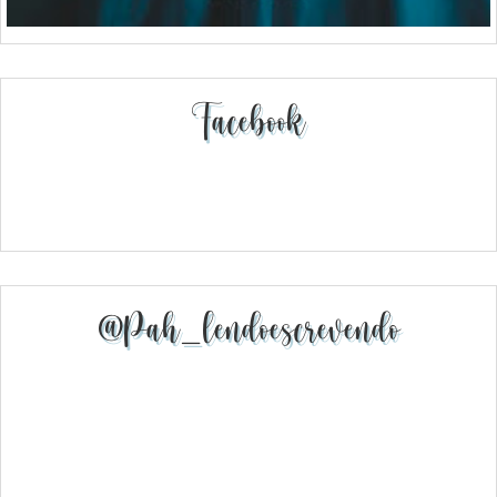
Facebook
@pah_lendoescrevendo