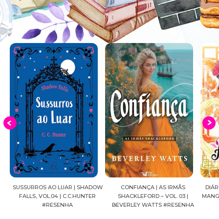
S
SUSSURROS AO LUAR | SHADOW
CONFIANÇA | AS IRMÃS
DIÁRI
FALLS, VOL.04 | C.C.HUNTER
SHACKLEFORD – VOL. 03 |
MANGÁ
#RESENHA
BEVERLEY WATTS #RESENHA