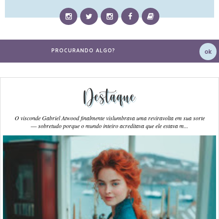
Destaque
O visconde Gabriel Atwood finalmente vislumbrava uma reviravolta em sua sorte
― sobretudo porque o mundo inteiro acreditava que ele estava m...