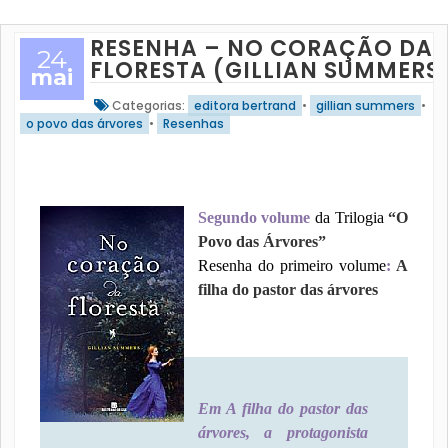
RESENHA – NO CORAÇÃO DA
24
FLORESTA (GILLIAN SUMMERS
mai
Categorias:
editora bertrand
•
gillian summers
•
o povo das árvores
•
Resenhas
Segundo volume
da Trilogia
“O
Povo das Árvores”
Resenha do primeiro volume
:
A
filha do pastor das árvores
Em
A filha do pastor das
árvores
, a protagonista