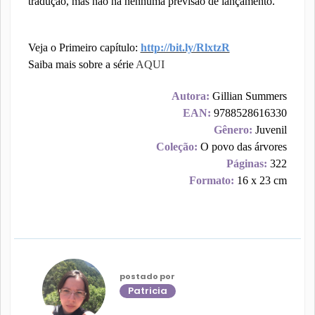
tradução, mas não há nenhuma previsão de lançamento.
Veja o Primeiro capítulo:
http://bit.ly/RlxtzR
Saiba mais sobre a série
AQUI
Autora:
Gillian Summers
EAN:
9788528616330
Gênero:
Juvenil
Coleção:
O povo das árvores
Páginas:
322
Formato:
16 x 23 cm
postado por
Patricia