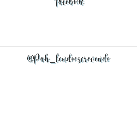
Facebook
@pah_lendoescrevendo