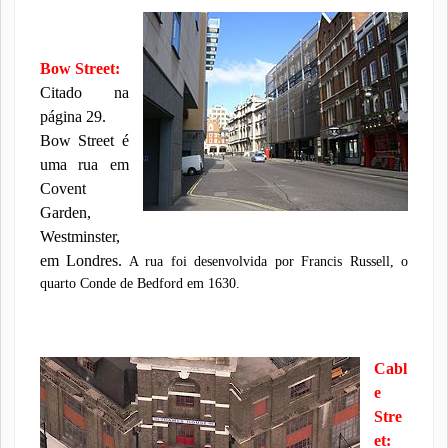
Bow Street:
Citado na
página 29.
Bow Street é
uma rua em
Covent
Garden,
Westminster,
em Londres.
A rua foi desenvolvida por Francis Russell, o
quarto Conde de Bedford em 1630.
Cabl
e
Stre
et: