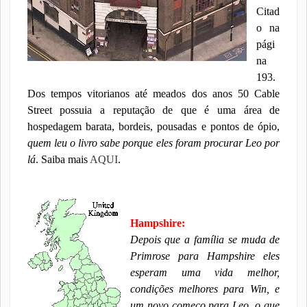
Citad
o na
pági
na
193.
Dos tempos vitorianos até meados dos anos 50 Cable
Street possuia a reputação de que é uma área de
hospedagem barata, bordeis, pousadas e pontos de ópio,
quem leu o livro sabe porque eles foram procurar Leo por
lá
. Saiba mais
AQUI
.
Hampshire:
Depois que a família se muda de
Primrose para Hampshire eles
esperam uma vida melhor,
condições melhores para Win, e
um novo começo para Leo, o que