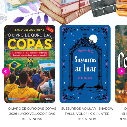
O DE OURO DAS COPAS
SUSSURROS AO LUAR | SHADOW
CONFIANÇA | 
 LYCIO VELLOZO RIBAS
FALLS, VOL.04 | C.C.HUNTER
SHACKLEFORD – 
#RESENHAS
#RESENHA
BEVERLEY WATTS