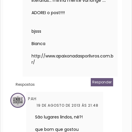
literárias... minha mente vai longe ....
ADOREI o post!!!!
bjsss
Bianca
http://www.apaixonadasporlivros.com.b
r/
Responder
Respostas
PAH
19 DE AGOSTO DE 2013 ÀS 21:48
São lugares lindos, né?!
que bom que gostou