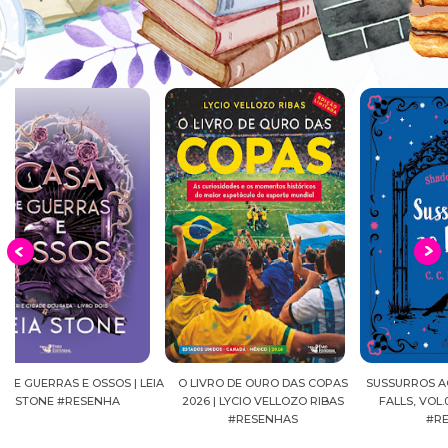
EIA
O LIVRO DE OURO DAS COPAS
SUSSURROS AO LUAR | SHADOW
C
2026 | LYCIO VELLOZO RIBAS
FALLS, VOL.04 | C.C.HUNTER
SH
#RESENHAS
#RESENHA
BEVE