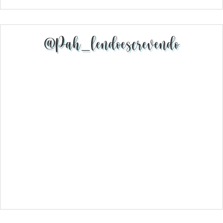
@pah_lendoescrevendo