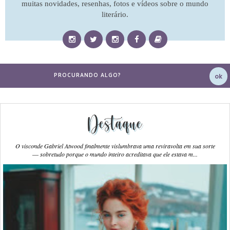
muitas novidades, resenhas, fotos e vídeos sobre o mundo
literário.
Destaque
O visconde Gabriel Atwood finalmente vislumbrava uma reviravolta em sua sorte
― sobretudo porque o mundo inteiro acreditava que ele estava m...