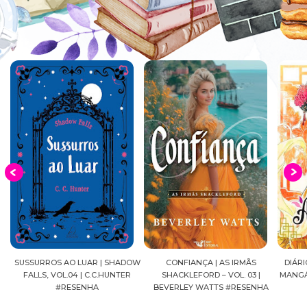
OW
CONFIANÇA | AS IRMÃS
DIÁRIOS DE UMA APOTECÁRIA |
CAVAL
SHACKLEFORD – VOL. 03 |
MANGÁ, VOL.04 | NATSU HYUUGA
SEIYA
BEVERLEY WATTS #RESENHA