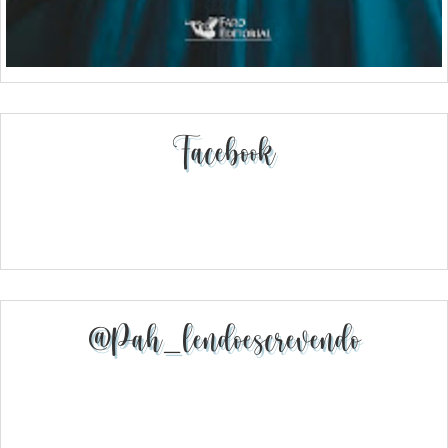
Facebook
@pah_lendoescrevendo