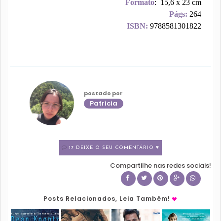
Formato
: 15,6 x 23 cm
Págs:
264
ISBN:
9788581301822
postado por
Patricia
17 DEIXE O SEU COMENTÁRIO ♥
Compartilhe nas redes sociais!
Posts Relacionados, Leia Também!