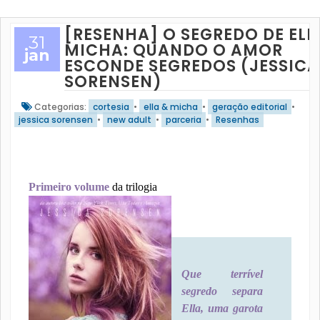
[RESENHA] O SEGREDO DE ELL
31
MICHA: QUANDO O AMOR
jan
ESCONDE SEGREDOS (JESSICA
SORENSEN)
Categorias:
cortesia
•
ella & micha
•
geração editorial
•
jessica sorensen
•
new adult
•
parceria
•
Resenhas
Primeiro volume
da trilogia
Que terrível
segredo separa
Ella, uma garota