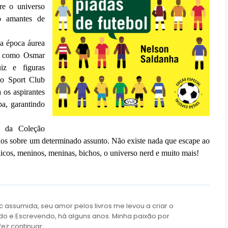
re o universo
do amantes de
a época áurea
os como Osmar
iz e figuras
do Sport Club
 os aspirantes
pa, garantindo
e da Coleção
os sobre um determinado assunto. Não existe nada que escape ao
icos, meninos, meninas, bichos, o universo nerd e muito mais!
c assumida, seu amor pelos livros me levou a criar o
do e Escrevendo, há alguns anos. Minha paixão por
fez continuar.