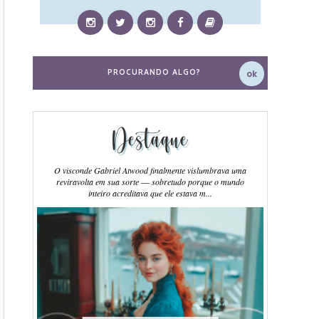
Destaque
O visconde Gabriel Atwood finalmente vislumbrava uma
reviravolta em sua sorte ― sobretudo porque o mundo
inteiro acreditava que ele estava m...