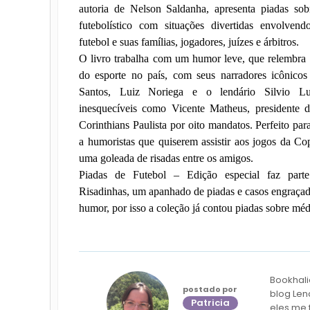
autoria de Nelson Saldanha, apresenta piadas sob
futebolístico com situações divertidas envolven
futebol e suas famílias, jogadores, juízes e árbitros.
O livro trabalha com um humor leve, que relembra 
do esporte no país, com seus narradores icônic
Santos, Luiz Noriega e o lendário Silvio Lu
inesquecíveis como Vicente Matheus, presidente 
Corinthians Paulista por oito mandatos. Perfeito para
a humoristas que quiserem assistir aos jogos da Co
uma goleada de risadas entre os amigos.
Piadas de Futebol – Edição especial faz part
Risadinhas, um apanhado de piadas e casos engraçad
humor, por isso a coleção já contou piadas sobre méd
Bookhali
postado por
blog Len
Patricia
eles me 