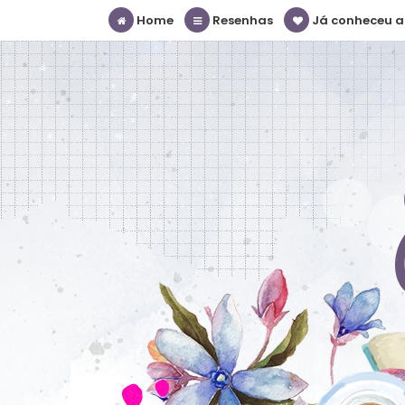
Home
Resenhas
Já conheceu a S