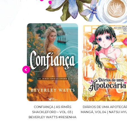
 AS IRMÃS
DIÁRIOS DE UMA APOTECÁRIA |
CAVALEIROS DO ZODÍACO: S
 VOL. 03 |
MANGÁ, VOL.04 | NATSU HYUUGA
SEIYA FINAL EDITION | VOL. 
TS #RESENHA
MASAMI KURUMADA