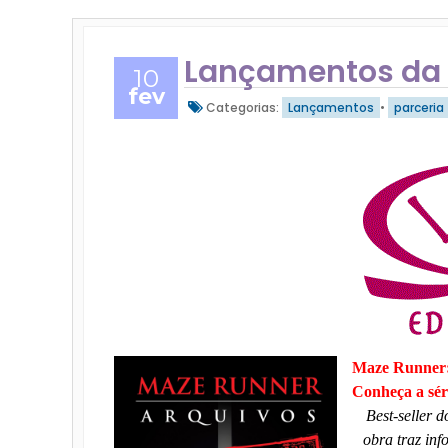
Lançamentos da V
10
fev
Categorias:
Lançamentos
•
parceria
Maze Runner:
Conheça a sér
Best-seller 
obra traz inf