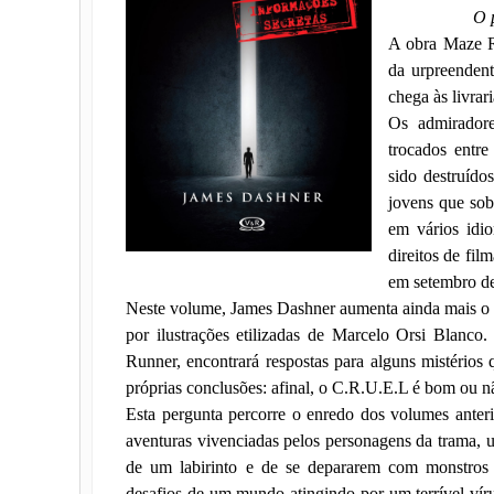
O p
A obra Maze R
da urpreenden
chega às livrar
Os admiradore
trocados entr
sido destruído
jovens que sob
em vários idi
direitos de fi
em setembro d
Neste volume, James Dashner aumenta ainda mais o s
por ilustrações etilizadas de Marcelo Orsi Blanc
Runner, encontrará respostas para alguns mistérios 
próprias conclusões: afinal, o C.R.U.E.L é bom ou n
Esta pergunta percorre o enredo dos volumes anterio
aventuras vivenciadas pelos personagens da trama, 
de um labirinto e de se depararem com monstros 
desafios de um mundo atingindo por um terrível víru