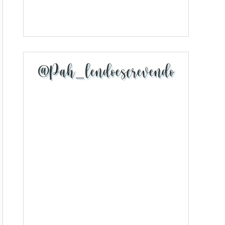
@pah_lendoescrevendo