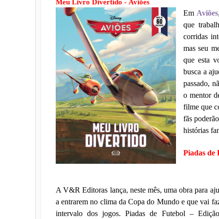
Meu Livro Divertido -
Aviões
Em
Aviões
que trabal
corridas i
mas seu me
que esta v
busca a aj
passado, nã
o mentor d
filme que c
fãs poderão
histórias fa
Piadas de 
A V&R Editoras lança, neste mês, uma obra para ajud
a entrarem no clima da Copa do Mundo e que vai fa
intervalo dos jogos. Piadas de Futebol – Edição