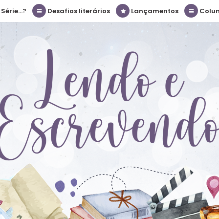
érie...?
Desafios literários
Lançamentos
Colu