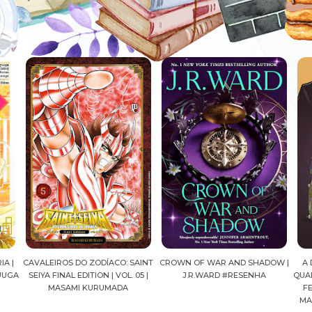
AINT
CROWN OF WAR AND SHADOW |
A DROGA DA OBEDIÊNCIA EM
MA
05 |
J.R.WARD #RESENHA
QUADRINHOS | PEDRO BANDEIRA,
FELIPE PAN, OLAVO COSTA E
MARIANE GUSMÃO #RESENHA