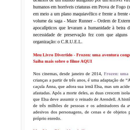
humanos em horríveis criaturas em Prova de Fogo (
em meio a um plano maquiavélico e frente a frent
volume da saga - Maze Runner – Ordem de Extermín
apocalípticos que levaram a humanidade à beira 
necessidade de preservação fez com que alguns p
organização: o C.R.U.E.L.
Meu Livro Divertido -
Frozen: uma aventura cong
Saiba mais sobre o filme AQUI
Nos cinemas, desde janeiro de 2014,
Frozen: uma 
crianças a partir de três anos,
é uma adaptação de “A
caçula Anna, que adora sua irmã Elsa, mas um acid
afastadas. Após a morte deles, as duas crescem isola
que Elsa deve assumir o reinado de Arendell. A histó
de três milhões de pessoas e os admiradores da a
adesivos dos personagens, de cenas e de objetos pa
próprio enredo.