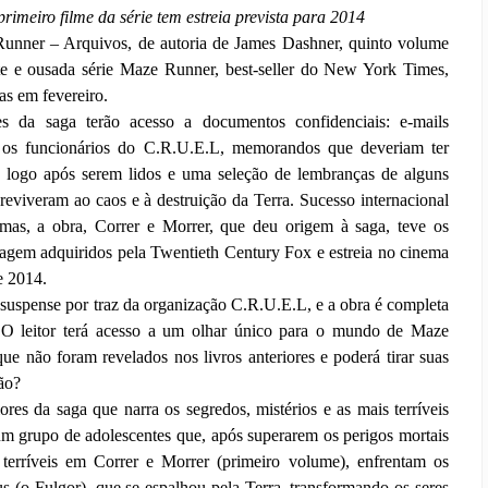
rimeiro filme da série tem estreia prevista para 2014
unner – Arquivos, de autoria de James Dashner, quinto volume
te e ousada série Maze Runner, best-seller do New York Times,
ias em fevereiro.
s da saga terão acesso a documentos confidenciais: e-mails
e os funcionários do C.R.U.E.L, memorandos que deveriam ter
s logo após serem lidos e uma seleção de lembranças de alguns
reviveram ao caos e à destruição da Terra. Sucesso internacional
omas, a obra, Correr e Morrer, que deu origem à saga, teve os
lmagem adquiridos pela Twentieth Century Fox e estreia no cinema
e 2014.
uspense por traz da organização C.R.U.E.L, e a obra é completa
o. O leitor terá acesso a um olhar único para o mundo de Maze
que não foram revelados nos livros anteriores e poderá tirar suas
ão?
res da saga que narra os segredos, mistérios e as mais terríveis
um grupo de adolescentes que, após superarem os perigos mortais
terríveis em Correr e Morrer (primeiro volume), enfrentam os
s (o Fulgor), que se espalhou pela Terra, transformando os seres