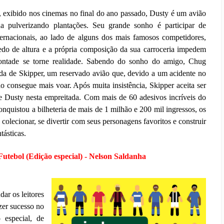
, exibido nos cinemas no final do ano passado, Dusty é um avião
ha pulverizando plantações. Seu grande sonho é participar de
nternacionais, ao lado de alguns dos mais famosos competidores,
do de altura e a própria composição da sua carroceria impedem
ontade se torne realidade. Sabendo do sonho do amigo, Chug
uda de Skipper, um reservado avião que, devido a um acidente no
o consegue mais voar. Após muita insistência, Skipper aceita ser
e Dusty nesta empreitada. Com mais de 60 adesivos incríveis do
onquistou a bilheteria de mais de 1 milhão e 200 mil ingressos, os
 colecionar, se divertir com seus personagens favoritos e construir
ntásticas.
Futebol (Edição especial) - Nelson Saldanha
ar os leitores
zer sucesso no
 especial, de