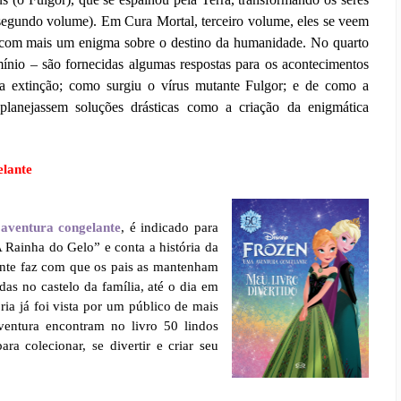
segundo volume). Em Cura Mortal, terceiro volume, eles se veem
e com mais um enigma sobre o destino da humanidade. No quarto
io – são fornecidas algumas respostas para os acontecimentos
da extinção; como surgiu o vírus mutante Fulgor; e de como a
lanejassem soluções drásticas como a criação da enigmática
elante
aventura congelante
, é indicado para
 Rainha do Gelo” e
conta a história da
ente faz com que os pais as mantenham
das no castelo da família, até o dia em
ria já foi vista por um público de mais
ventura encontram no livro 50 lindos
ra colecionar, se divertir e criar seu