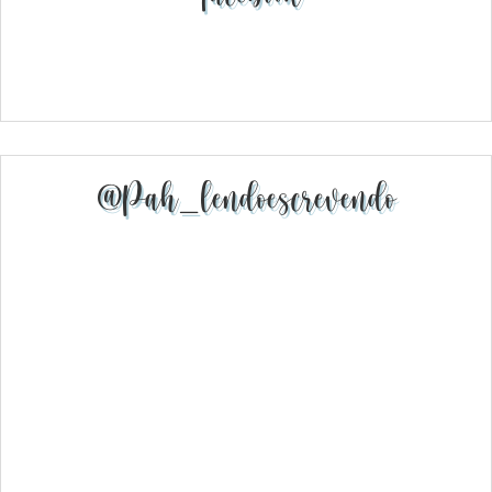
@pah_lendoescrevendo