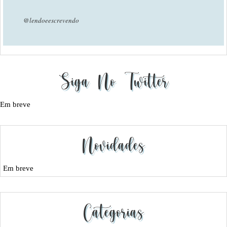
@lendoeescrevendo
Siga No Twitter
Em breve
Novidades
Em breve
Categorias