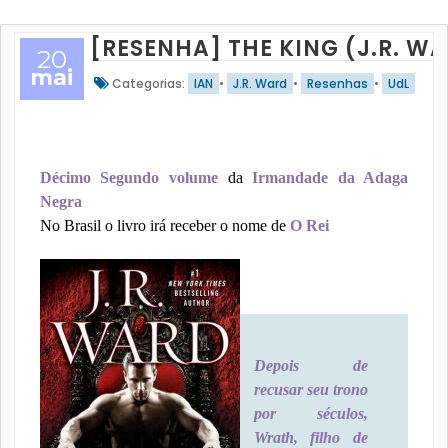
[RESENHA] THE KING (J.R. W
20
mai
Categorias:
IAN
•
J.R. Ward
•
Resenhas
•
UdL
Décimo Segundo volume
da
Irmandade da Adaga
Negra
No Brasil o livro irá receber o nome de
O Rei
Depois de
recusar seu trono
por séculos,
Wrath, filho de