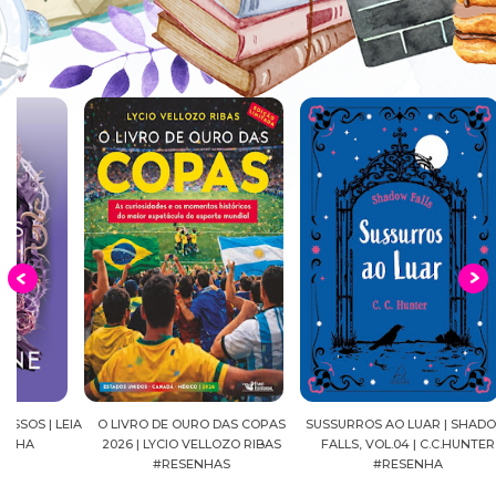
EIA
O LIVRO DE OURO DAS COPAS
SUSSURROS AO LUAR | SHADOW
C
2026 | LYCIO VELLOZO RIBAS
FALLS, VOL.04 | C.C.HUNTER
SH
#RESENHAS
#RESENHA
BEVE