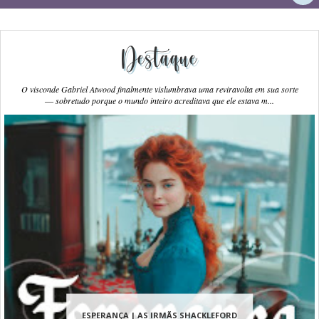
Destaque
O visconde Gabriel Atwood finalmente vislumbrava uma reviravolta em sua sorte
― sobretudo porque o mundo inteiro acreditava que ele estava m...
ESPERANÇA | AS IRMÃS SHACKLEFORD