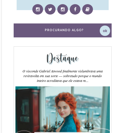
Destaque
O visconde Gabriel Atwood finalmente vislumbrava uma
reviravolta em sua sorte ― sobretudo porque o mundo
inteiro acreditava que ele estava m...