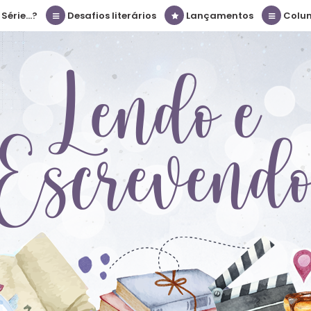
érie...?
Desafios literários
Lançamentos
Colu