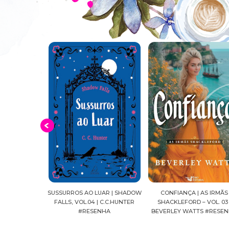
O DAS COPAS
SUSSURROS AO LUAR | SHADOW
CONFIANÇA | AS IRMÃS
ELLOZO RIBAS
FALLS, VOL.04 | C.C.HUNTER
SHACKLEFORD – VOL. 03 
NHAS
#RESENHA
BEVERLEY WATTS #RESE