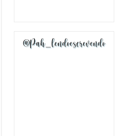
@pah_lendoescrevendo