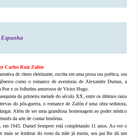
Espanha
tor Carlos Ruiz Zafón
ativa de ritmo eletrizante, escrita em uma prosa ora poética, ora
 gêneros como o romance de aventuras de Alexandre Dumas, a
n Poe e os folhetins amorosos de Victor Hugo.
nquista da primeira metade do século XX, entre os últimos raios
trevas do pós-guerra, o romance de Zafón é uma obra sedutora,
largar. Além de ser uma grandiosa homenagem ao poder místico
riunfo da arte de contar histórias.
 em 1945. Daniel Sempere está completando 11 anos. Ao ver o
uir mais se lembrar do rosto da mãe já morta, seu pai lhe dá um