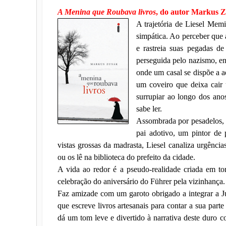
A Menina que Roubava livros
, do autor Markus 
A trajetória de Liesel Mem
simpática. Ao perceber que 
e rastreia suas pegadas d
perseguida pelo nazismo, en
onde um casal se dispõe a ad
um coveiro que deixa cair
surrupiar ao longo dos ano
sabe ler.
Assombrada por pesadelos, 
pai adotivo, um pintor de 
vistas grossas da madrasta, Liesel canaliza urgências
ou os lê na biblioteca do prefeito da cidade.
A vida ao redor é a pseudo-realidade criada em tor
celebração do aniversário do Führer pela vizinhança
Faz amizade com um garoto obrigado a integrar a Ju
que escreve livros artesanais para contar a sua part
dá um tom leve e divertido à narrativa deste duro c