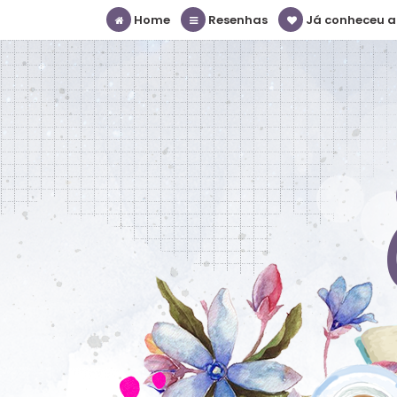
Home
Resenhas
Já conheceu a S