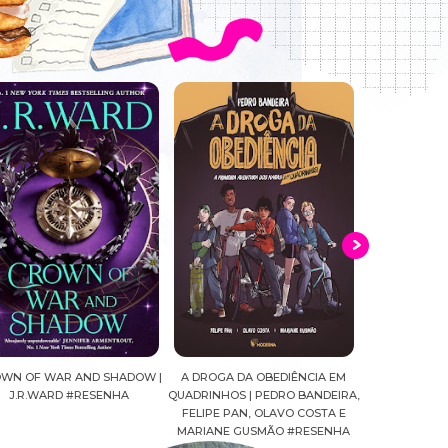
WN OF WAR AND SHADOW |
A DROGA DA OBEDIÊNCIA EM
MALDIÇÃ0 | 
J.R.WARD #RESENHA
QUADRINHOS | PEDRO BANDEIRA,
#R
FELIPE PAN, OLAVO COSTA E
MARIANE GUSMÃO #RESENHA