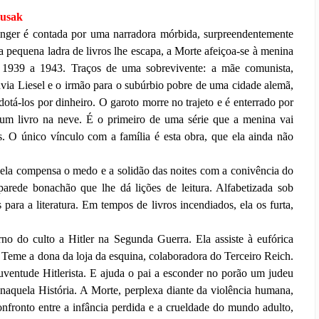
Zusak
inger é contada por uma narradora mórbida, surpreendentemente
a pequena ladra de livros lhe escapa, a Morte afeiçoa-se à menina
e 1939 a 1943. Traços de uma sobrevivente: a mãe comunista,
via Liesel e o irmão para o subúrbio pobre de uma cidade alemã,
otá-los por dinheiro. O garoto morre no trajeto e é enterrado por
 um livro na neve. É o primeiro de uma série que a menina vai
s. O único vínculo com a família é esta obra, que ela ainda não
ela compensa o medo e a solidão das noites com a conivência do
parede bonachão que lhe dá lições de leitura. Alfabetizada sob
 para a literatura. Em tempos de livros incendiados, ela os furta,
no do culto a Hitler na Segunda Guerra. Ela assiste à eufórica
. Teme a dona da loja da esquina, colaboradora do Terceiro Reich.
ventude Hitlerista. E ajuda o pai a esconder no porão um judeu
e naquela História. A Morte, perplexa diante da violência humana,
onfronto entre a infância perdida e a crueldade do mundo adulto,