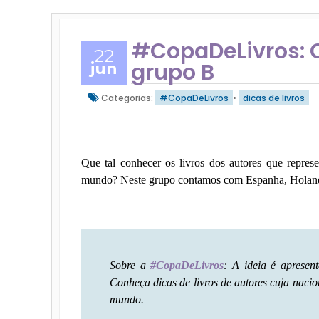
#CopaDeLivros: 
22
grupo B
jun
Categorias:
#CopaDeLivros
•
dicas de livros
Que tal conhecer os livros dos autores que repre
mundo? Neste grupo contamos com Espanha, Holanda
Sobre a
#CopaDeLivros
: A ideia é apresen
Conheça dicas de livros de autores cuja naci
mundo.