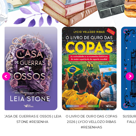
EIA
O LIVRO DE OURO DAS COPAS
SUSSURROS AO LUAR | SHADOW
C
2026 | LYCIO VELLOZO RIBAS
FALLS, VOL.04 | C.C.HUNTER
SH
#RESENHAS
#RESENHA
BEVE