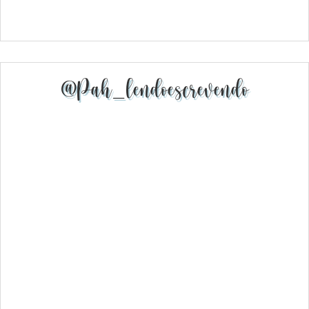
@pah_lendoescrevendo