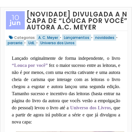
[NOVIDADE] DIVULGADA A N
10
CAPA DE “LOUCA POR VOCÊ” 
jun
AUTORA A.C. MEYER
Categorias:
A. C. Meyer
•
Lançamentos
•
novidades
•
parceria
•
UdL
•
Universo dos Livros
Lançado originalmente de forma independente, o livro
“Louca por você”
fez o maior sucesso entre as leitoras, e
não é por menos, com uma escrita cativante e uma autora
cheia de carisma que interage com as leitoras o livro
chegou a esgotar e autora lançou uma segunda edição.
Tamanho sucesso e incentivo das leitoras (basta entrar na
página do livro da autora que vocês verão a empolgação
do pessoal) levou o livro até a
Universo dos Livros
, que
a partir de agora irá publicar a série e que já divulgou a
nova capa: